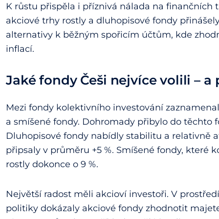
K růstu přispěla i příznivá nálada na finančních 
akciové trhy rostly a dluhopisové fondy přinášely
alternativy k běžným spořicím účtům, kde zhod
inflací.
Jaké fondy Češi nejvíce volili – a
Mezi fondy kolektivního investování zaznamenal
a smíšené fondy. Dohromady přibylo do těchto f
Dluhopisové fondy nabídly stabilitu a relativně a
připsaly v průměru +5 %. Smíšené fondy, které ko
rostly dokonce o 9 %.
Největší radost měli akcioví investoři. V prostře
politiky dokázaly akciové fondy zhodnotit maje