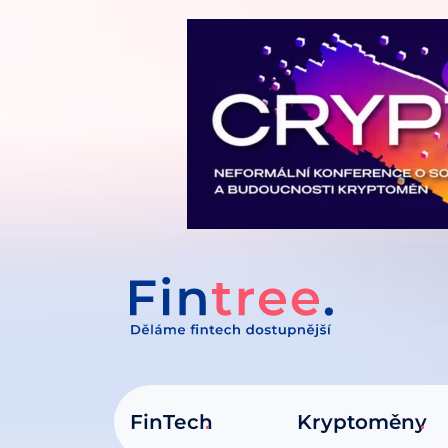
IT NA OBSAH
FinTech
Kryptoměny