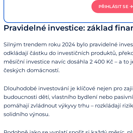
PŘIHLÁSIT SE
Pravidelné investice: základ fin
Silným trendem roku 2024 bylo pravidelné investo
odkládají částku do investičních produktů, překo
měsíční investice navíc dosáhla 2 400 Kč – a to 
českých domácností.
Dlouhodobé investování je klíčové nejen pro zaj
budoucnosti dětí, vlastního bydlení nebo pasivní
pomáhají zvládnout výkyvy trhu – rozkládají riz
solidního výnosu.
Podobně jako se vyplatí spořit si každý měsíc, pl