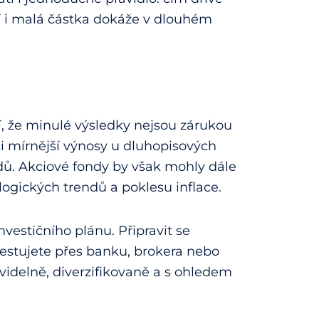
ní i malá částka dokáže v dlouhém
í, že minulé výsledky nejsou zárukou
i mírnější výnosy u dluhopisových
dů. Akciové fondy by však mohly dále
logických trendů a poklesu inflace.
nvestičního plánu. Připravit se
nvestujete přes banku, brokera nebo
ravidelně, diverzifikovaně a s ohledem