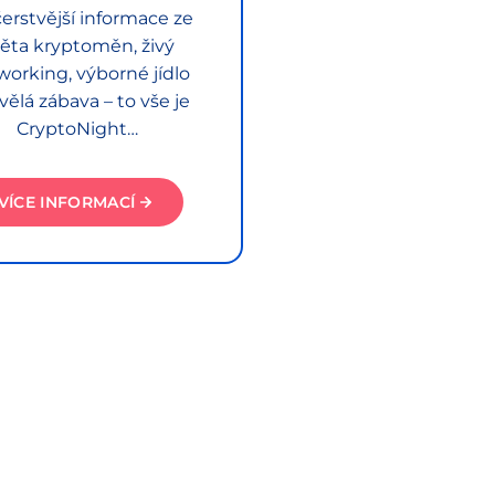
erstvější informace ze
ěta kryptoměn, živý
working, výborné jídlo
vělá zábava – to vše je
CryptoNight…
VÍCE INFORMACÍ