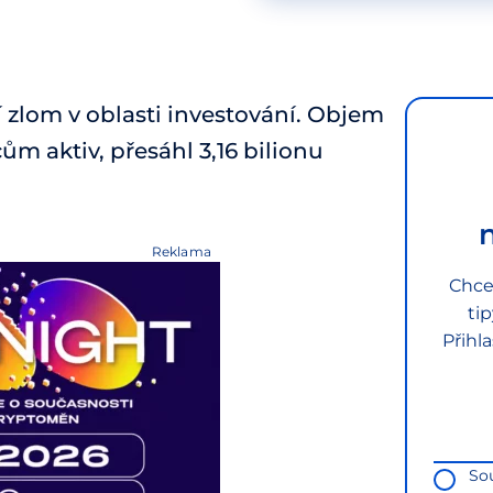
í zlom v oblasti investování. Objem
cům aktiv, přesáhl 3,16 bilionu
Reklama
Chce
ti
Přihl
So