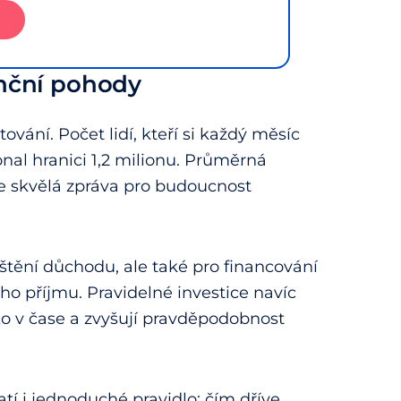
anční pohody
vání. Počet lidí, kteří si každý měsíc
nal hranici 1,2 milionu. Průměrná
je skvělá zpráva pro budoucnost
ištění důchodu, ale také pro financování
ho příjmu. Pravidelné investice navíc
iko v čase a zvyšují pravděpodobnost
atí i jednoduché pravidlo: čím dříve