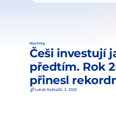
Novinky
Češi investují 
předtím. Rok 
přinesl rekord
Lukáš Raška
26. 3. 2025