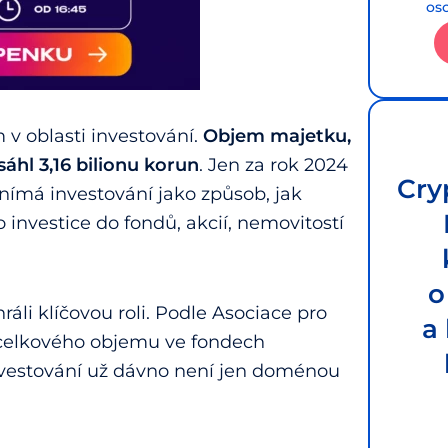
os
 v oblasti investování.
Objem majetku,
áhl 3,16 bilionu korun
. Jen za rok 2024
Cry
í vnímá investování jako způsob, jak
investice do fondů, akcií, nemovitostí
o
hráli klíčovou roli. Podle Asociace pro
a
% celkového objemu ve fondech
 investování už dávno není jen doménou