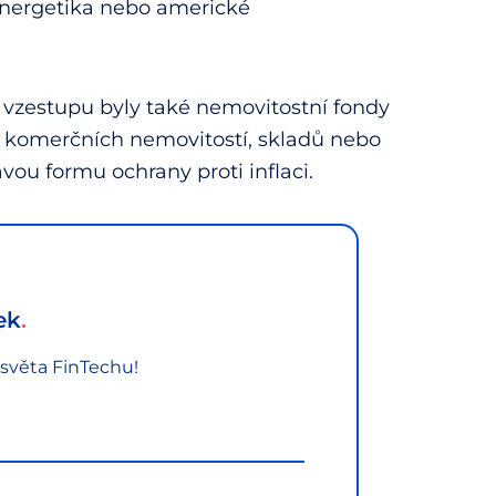
energetika nebo americké
Na vzestupu byly také nemovitostní fondy
do komerčních nemovitostí, skladů nebo
vou formu ochrany proti inflaci.
ek
 světa FinTechu!