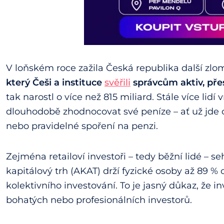
V loňském roce zažila Česká republika další zlom
který Češi a instituce
svěřili
správcům aktiv, přes
tak narostl o více než 815 miliard. Stále více lid
dlouhodobě zhodnocovat své peníze – ať už jde o 
nebo pravidelné spoření na penzi.
Zejména retailoví investoři – tedy běžní lidé – se
kapitálový trh (AKAT) drží fyzické osoby až 89 
kolektivního investování. To je jasný důkaz, že
bohatých nebo profesionálních investorů.