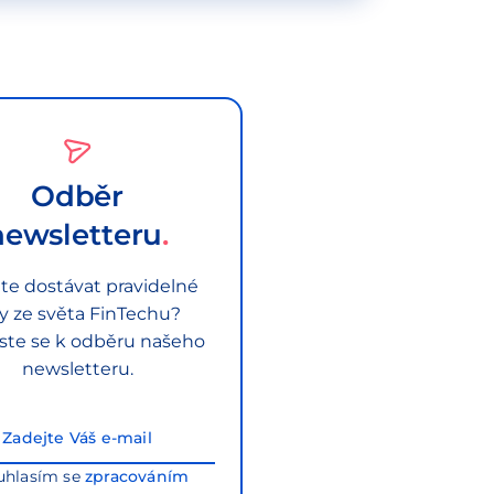
Odběr
newsletteru
te dostávat pravidelné
py ze světa FinTechu?
aste se k odběru našeho
newsletteru.
uhlasím se
zpracováním