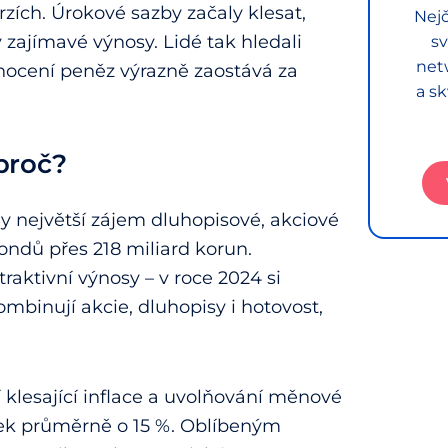
trzích. Úrokové sazby začaly klesat,
Nejč
 zajímavé výnosy. Lidé tak hledali
sv
net
nocení peněz výrazně zaostává za
a sk
 proč?
y největší zájem dluhopisové, akciové
ondů přes 218 miliard korun.
traktivní výnosy – v roce 2024 si
mbinují akcie, dluhopisy i hotovost,
dí klesající inflace a uvolňování měnové
tek průměrně o 15 %. Oblíbeným