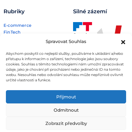
Rubriky
Silné zázemí
E-commerce
FinTech
Kryptoměny
Spravovat Souhlas
Rozhovory
Technologie
Abychom poskytli co nejlepší služby, používáme k ukládání a/nebo
přístupu k informacím o zařízení, technologie jako jsou soubory
cookies. Souhlas s těmito technologiemi nám umožní zpracovávat
údaje, jako je chování při procházení nebo jedinečná ID na tomto
webu. Nesouhlas nebo odvolání souhlasu může nepříznivě ovlivnit
určité vlastnosti a funkce.
Fintree s.r.o. , IČO: 11932741 , Nové sady 988/2, Staré Brno,
602 00 Brno
Přijmout
Všechny informace uveřejněné na webovém
Odmítnout
portálu
Fintree.cz
jsou určeny výhradně ke studijním
a informativním účelům a neslouží v žádném případě coby
Zobrazit předvolby
konkrétní investiční doporučení.
Více informací naleznete