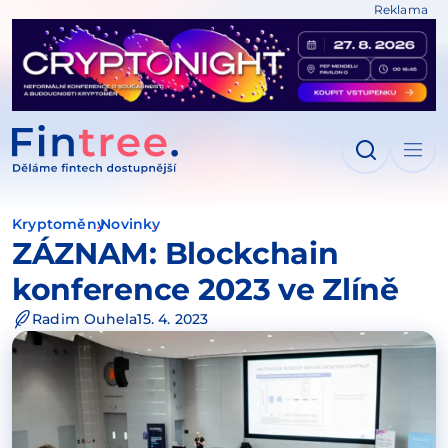
Reklama
IT NA OBSAH
Kryptoměny
Novinky
ZÁZNAM: Blockchain
konference 2023 ve Zlíně
Radim Ouhela
15. 4. 2023