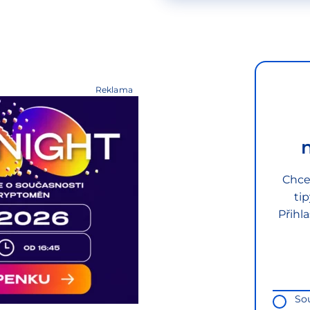
Reklama
Chce
ti
Přihl
So