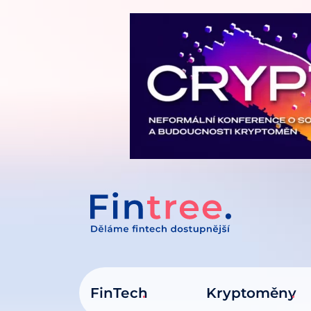
IT NA OBSAH
FinTech
Kryptoměny