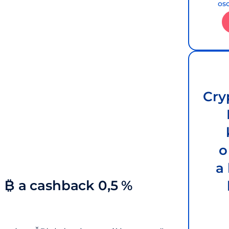
os
Cry
o
a
 ₿ a cashback 0,5 %