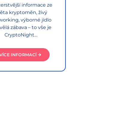
erstvější informace ze
ěta kryptoměn, živý
working, výborné jídlo
vělá zábava – to vše je
CryptoNight…
VÍCE INFORMACÍ