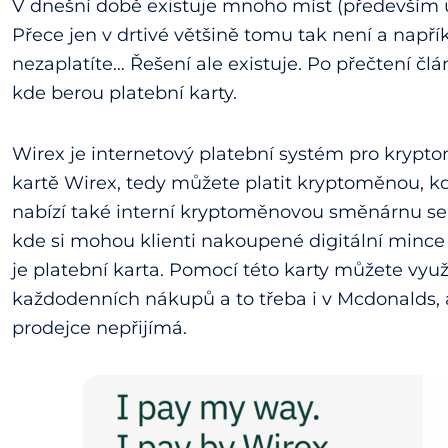
V dnešní době existuje mnoho míst (především u
Přece jen v drtivé většině tomu tak není a např
nezaplatíte… Řešení ale existuje. Po přečtení čl
kde berou platební karty.
Wirex je internetový platební systém pro krypt
kartě Wirex, tedy můžete platit kryptoměnou, kde
nabízí také interní kryptoměnovou směnárnu se
kde si mohou klienti nakoupené digitální mince ul
je platební karta. Pomocí této karty můžete vyu
každodenních nákupů a to třeba i v Mcdonalds, a
prodejce nepřijímá.