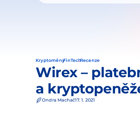
Kryptoměny
FinTech
Recenze
Wirex – plateb
a kryptopeněž
Ondra Machač
17. 1. 2021