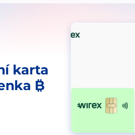
ní karta
enka ₿