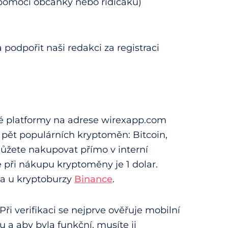
t (pomocí občanky nebo řidičáku)
podpořit naši redakci za registraci
é platformy na adrese wirexapp.com
pět populárních kryptoměn: Bitcoin,
ůžete nakupovat přímo v interní
 při nákupu kryptoměny je 1 dolar.
ba u kryptoburzy
Binance
.
 Při verifikaci se nejprve ověřuje mobilní
 a aby byla funkční, musíte ji