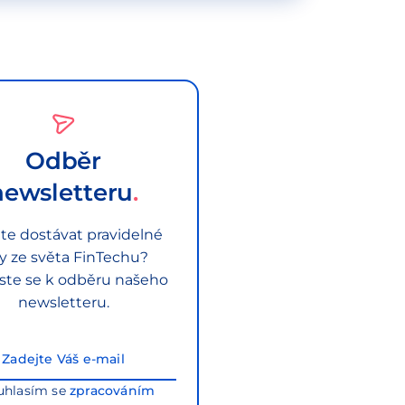
Odběr
newsletteru
te dostávat pravidelné
py ze světa FinTechu?
aste se k odběru našeho
newsletteru.
uhlasím se
zpracováním