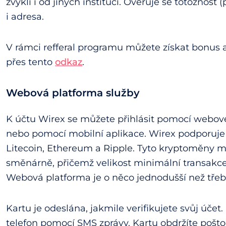
zvyklí i od jiných institucí. Ověřuje se totožnos
i adresa.
V rámci refferal programu můžete získat bonus a 
přes tento
odkaz
.
Webová platforma služby
K účtu Wirex se můžete přihlásit pomocí webov
nebo pomocí mobilní aplikace. Wirex podporuje 
Litecoin, Ethereum a Ripple. Tyto kryptoměny m
směnárně, přičemž velikost minimální transakce
Webová platforma je o něco jednodušší než tře
Kartu je odeslána, jakmile verifikujete svůj účet.
telefon pomocí SMS zprávy. Kartu obdržíte poštou