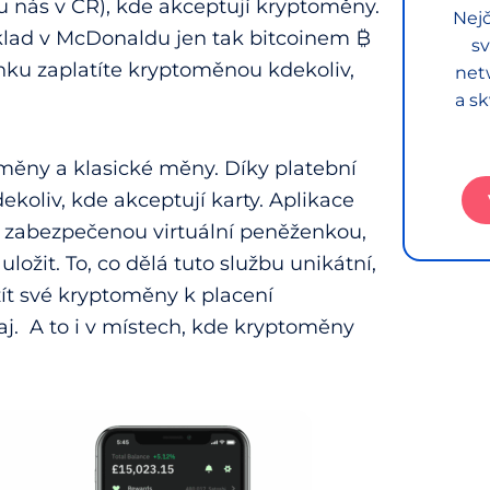
 nás v ČR), kde akceptují kryptoměny.
Nejč
íklad v McDonaldu jen tak bitcoinem ₿
sv
ánku zaplatíte kryptoměnou kdekoliv,
net
a sk
oměny a klasické měny. Díky platební
koliv, kde akceptují karty. Aplikace
 zabezpečenou virtuální peněženkou,
ožit. To, co dělá tuto službu unikátní,
žít své kryptoměny k placení
j. A to i v místech, kde kryptoměny