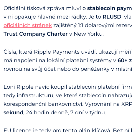
Oficiální tisková zpráva mluví o
stablecoin paym
v ní opakuje hlavně mezi řádky. Je to
RLUSD
, vl
oficiálních stránek
zajištěný 1:1 dolarovými reze
Trust Company Charter
v New Yorku.
Čísla, která Ripple Payments uvádí, ukazují měř
má napojení na lokální platební systémy v
60+ 
rovnou na svůj účet nebo do peněženky v místn
Loni Ripple navíc koupil stablecoin platební fir
tedy infrastrukturu, ve které stablecoin nahraz
korespondenční bankovnictví. Vyrovnání na XRP
sekund
, 24 hodin denně, 7 dní v týdnu.
EU licence je tedy pro tento plán klíčová. Bez n