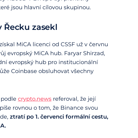
eré jsou hlavní cílovou skupinou.
v Řecku zasekl
ískal MiCA licenci od CSSF už v červnu
ůj evropský MiCA hub. Faryar Shirzad,
ední evropský hub pro institucionální
 může Coinbase obsluhovat všechny
s podle
crypto.news
referoval, že její
píše rovnou o tom, že Binance svou
nde,
ztratí po 1. červenci formální cestu,
CA.