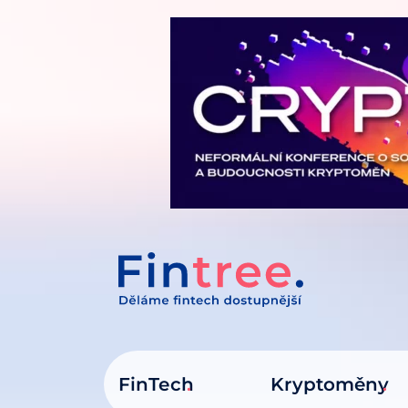
IT NA OBSAH
FinTech
Kryptoměny