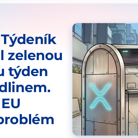
 Týdeník
l zelenou
u týden
dlinem.
 EU
problém