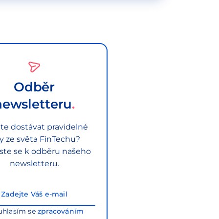
Odběr
newsletteru
te dostávat pravidelné
py ze světa FinTechu?
aste se k odběru našeho
newsletteru.
uhlasím se
zpracováním