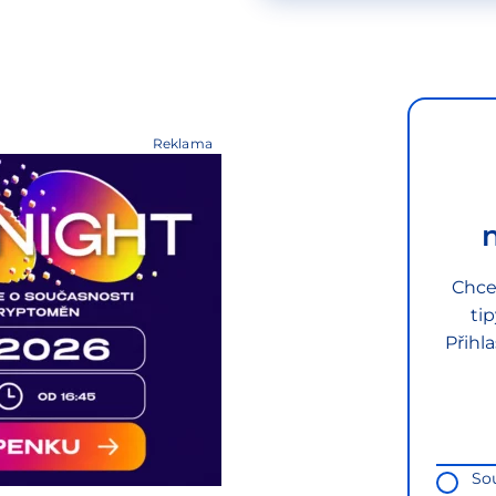
Reklama
Chce
ti
Přihl
So