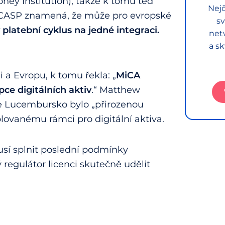
ney Institution), takže k tomu teď
Nejč
 CASP znamená, že může pro evropské
sv
 platební cyklus na jedné integraci.
net
a sk
 a Evropu, k tomu řekla: „
MiCA
ce digitálních aktiv
.“ Matthew
, že Lucembursko bylo „přirozenou
lovanému rámci pro digitální aktiva.
usí splnit poslední podmínky
ý regulátor licenci skutečně udělit