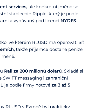
ent services,
ale konkrétní jméno se
astní stablecoin Ripple, který je podle
rvami a vydávaný pod licencí
NYDFS
ítko, ve kterém RLUSD má operovat. Síť
zemích,
takže příjemce dostane peníze
í měně.
mu
Rail za 200 milionů dolarů
. Skládá si
uje SWIFT messaging i zahraniční
L je podle firmy hotové
za 3 až 5
í by RLUSD v Evropě byl prakticky