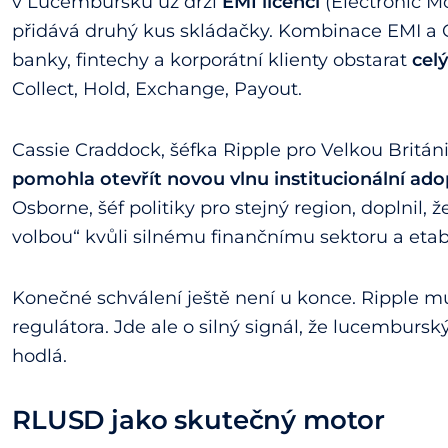
v Lucembursku už drží
EMI licenci
(Electronic Mo
přidává druhý kus skládačky. Kombinace EMI a
banky, fintechy a korporátní klienty obstarat
celý
Collect, Hold, Exchange, Payout.
Cassie Craddock, šéfka Ripple pro Velkou Británii
pomohla otevřít novou vlnu institucionální adop
Osborne, šéf politiky pro stejný region, doplnil
volbou“ kvůli silnému finančnímu sektoru a etab
Konečné schválení ještě není u konce. Ripple m
regulátora. Jde ale o silný signál, že lucembursk
hodlá.
RLUSD jako skutečný motor