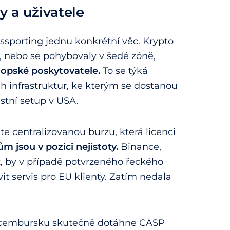
y a uživatele
sporting jednu konkrétní věc. Krypto
, nebo se pohybovaly v šedé zóně,
vropské poskytovatele.
To se týká
ch infrastruktur, ke kterým se dostanou
stní setup v USA.
te centralizovanou burzu, která licenci
ům jsou v pozici nejistoty.
Binance,
z, by v případě potvrzeného řeckého
it servis pro EU klienty. Zatím nedala
v Lucembursku skutečně dotáhne CASP