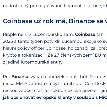
nedostupný pro regulované finanční instituce, kt
Coinbase už rok má, Binance se 
Ripple není v Lucembursku sám.
Coinbase
tam z
2025 a tento týden potvrdil Lucembursko jako sv
hlavní policy officer Coinbase, ho označil za „př
krypto a tokenizaci“. Ze 27 členských zemí EU
z jediné lucemburské entity.
Pro
Binance
vypadá obrázek o dost hůř. Reuter
řecká MiCA žádost má být zamítnuta. CoinDesk 
řeckou žádost stáhla. Pokud nezíská povolení ji
jak obsluhovat evropské klienty v souladu s Mi