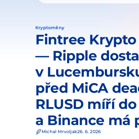
Kryptoměny
Fintree Krypto
— Ripple dosta
v Lucembursk
před MiCA dea
RLUSD míří do
a Binance má 
Michal Mrvoljak
26. 6. 2026