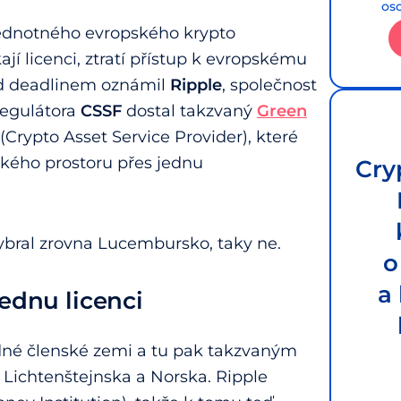
os
jednotného evropského krypto
ají licenci, ztratí přístup k evropskému
ed deadlinem oznámil
Ripple
, společnost
regulátora
CSSF
dostal takzvaný
Green
(Crypto Asset Service Provider), které
kého prostoru přes jednu
Cry
bral zrovna Lucembursko, taky ne.
o
a
jednu licenci
edné členské zemi a tu pak takzvaným
, Lichtenštejnska a Norska. Ripple