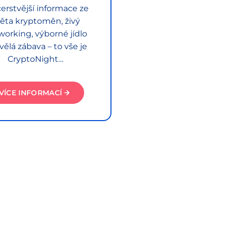
erstvější informace ze
ěta kryptoměn, živý
working, výborné jídlo
vělá zábava – to vše je
CryptoNight…
VÍCE INFORMACÍ