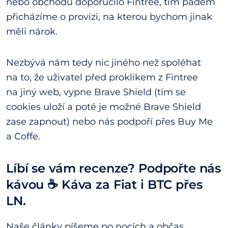
nebo obchodu doporučilo Fintree, tím pádem
přicházíme o provizi, na kterou bychom jinak
měli nárok.
Nezbývá nám tedy nic jiného než spoléhat
na to, že uživatel před proklikem z Fintree
na jiný web, vypne Brave Shield (tím se
cookies uloží a poté je možné Brave Shield
zase zapnout) nebo nás podpoří přes Buy Me
a Coffe.
Líbí se vám recenze? Podpořte nás
kávou ☕ Káva za Fiat i BTC přes
LN.
Naše články píšeme po nocích a občas