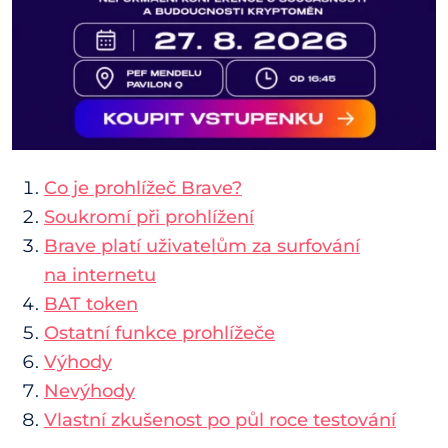
Co je prohlížeč Brave?
Soukromí při prohlížení
Brave platí uživatelům za surfování
na internetu
BAT token
Ostatní funkce prohlížeče
Výhody
Nevýhody
Vlastní zkušenost po půl roce testování