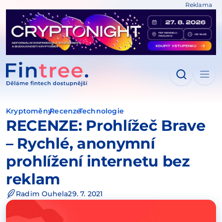
Reklama
IT NA OBSAH
Kryptoměny
Recenze
Technologie
RECENZE: Prohlížeč Brave
– Rychlé, anonymní
prohlížení internetu bez
reklam
Radim Ouhela
29. 7. 2021