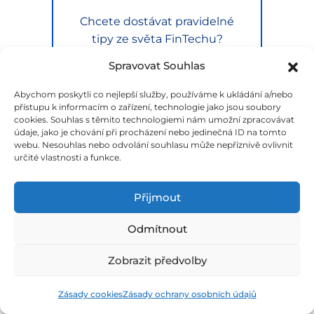
Chcete dostávat pravidelné
tipy ze světa FinTechu?
Přihlaste se k odběru našeho
Spravovat Souhlas
newsletteru.
Abychom poskytli co nejlepší služby, používáme k ukládání a/nebo
přístupu k informacím o zařízení, technologie jako jsou soubory
cookies. Souhlas s těmito technologiemi nám umožní zpracovávat
údaje, jako je chování při procházení nebo jedinečná ID na tomto
Souhlasím se
zpracováním
webu. Nesouhlas nebo odvolání souhlasu může nepříznivě ovlivnit
osobních údajů
určité vlastnosti a funkce.
PŘIHLÁSIT SE
Přijmout
Odmítnout
Zobrazit předvolby
CryptoNight 2026:
Zásady cookies
Zásady ochrany osobních údajů
Neformální