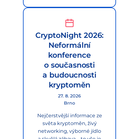
CryptoNight 2026:
Neformální
konference
o současnosti
a budoucnosti
kryptoměn
27. 8. 2026
Brno
Nejčerstvější informace ze
světa kryptoměn, živý
networking, výborné jídlo
a skvělá zábava – to vše je