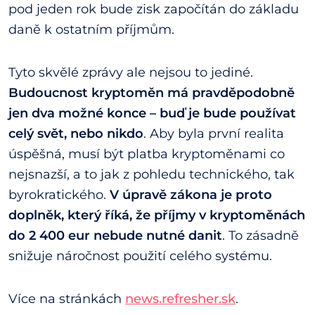
pod jeden rok bude zisk započítán do základu
daně k ostatním příjmům.
Tyto skvělé zprávy ale nejsou to jediné.
Budoucnost kryptoměn má pravděpodobně
jen dva možné konce – buď je bude používat
celý svět, nebo nikdo
. Aby byla první realita
úspěšná, musí být platba kryptoměnami co
nejsnazší, a to jak z pohledu technického, tak
byrokratického.
V úpravě zákona je proto
doplněk, který říká, že příjmy v kryptoměnách
do 2 400 eur nebude nutné danit
. To zásadně
snižuje náročnost použití celého systému.
Více na stránkách
news.refresher.sk
.