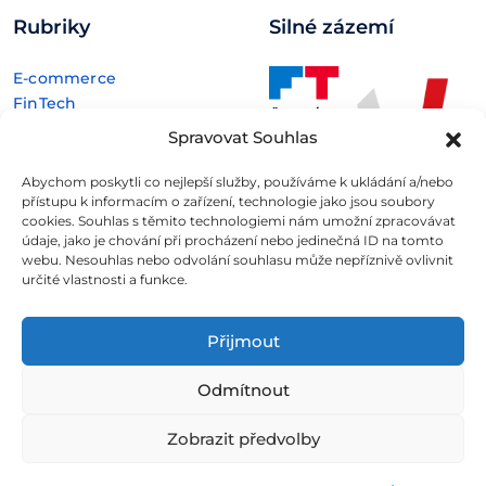
Rubriky
Silné zázemí
E-commerce
FinTech
Kryptoměny
Spravovat Souhlas
Rozhovory
Technologie
Abychom poskytli co nejlepší služby, používáme k ukládání a/nebo
přístupu k informacím o zařízení, technologie jako jsou soubory
cookies. Souhlas s těmito technologiemi nám umožní zpracovávat
údaje, jako je chování při procházení nebo jedinečná ID na tomto
webu. Nesouhlas nebo odvolání souhlasu může nepříznivě ovlivnit
určité vlastnosti a funkce.
Fintree s.r.o. , IČO: 11932741 , Nové sady 988/2, Staré Brno,
602 00 Brno
Přijmout
Všechny informace uveřejněné na webovém
Odmítnout
portálu
Fintree.cz
jsou určeny výhradně ke studijním
a informativním účelům a neslouží v žádném případě coby
Zobrazit předvolby
konkrétní investiční doporučení.
Více informací naleznete
zde
.