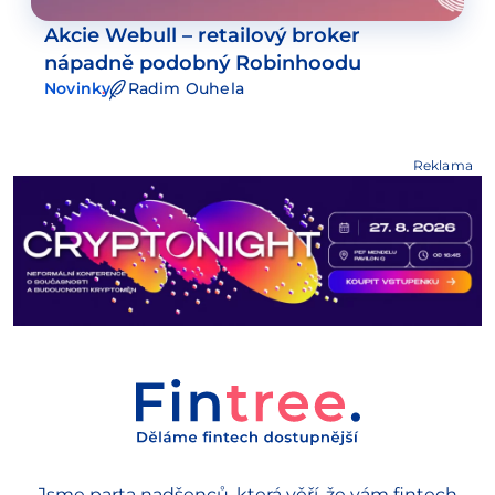
Akcie Webull – retailový broker
nápadně podobný Robinhoodu
Novinky
Radim Ouhela
Reklama
Jsme parta nadšenců, která věří, že vám fintech