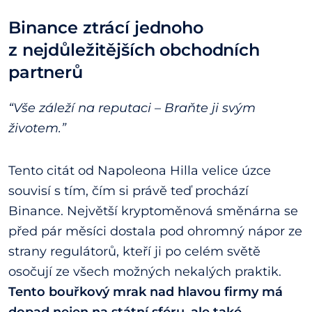
Binance ztrácí jednoho
z nejdůležitějších obchodních
partnerů
“Vše záleží na reputaci – Braňte ji svým
životem.”
Tento citát od Napoleona Hilla velice úzce
souvisí s tím, čím si právě teď prochází
Binance. Největší kryptoměnová směnárna se
před pár měsíci dostala pod ohromný nápor ze
strany regulátorů, kteří ji po celém světě
osočují ze všech možných nekalých praktik.
Tento bouřkový mrak nad hlavou firmy má
dopad nejen na státní sféru, ale také