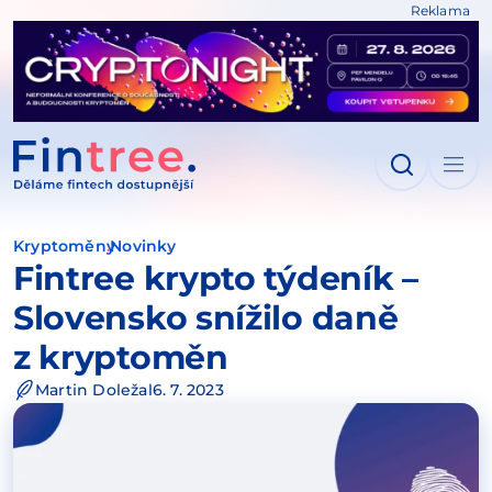
Reklama
IT NA OBSAH
Kryptoměny
Novinky
Fintree krypto týdeník –
Slovensko snížilo daně
z kryptoměn
Martin Doležal
6. 7. 2023