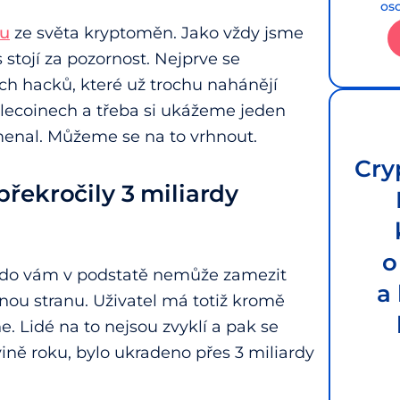
os
ku
ze světa kryptoměn. Jako vždy jsme
s stojí za pozornost. Nejprve se
ch hacků, které už trochu nahánějí
blecoinech a třeba si ukážeme jeden
amenal. Můžeme se na to vrhnout.
Cry
řekročily 3 miliardy
o
kdo vám v podstatě nemůže zamezit
a
cenou stranu. Uživatel má totiž kromě
. Lidé na to nejsou zvyklí a pak se
ině roku, bylo ukradeno přes 3 miliardy