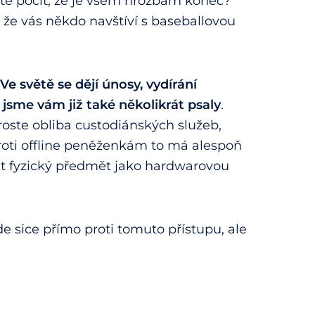
áte pocit, že je všem hrozbám konec?
 že vás někdo navštíví s baseballovou
Ve světě se dějí únosy, vydírání
jsme vám již také několikrát psaly
.
oste obliba custodiánských služeb,
Oproti offline peněženkám to má alespoň
at fyzický předmět jako hardwarovou
jde sice přímo proti tomuto přístupu, ale