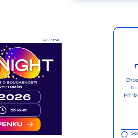
Reklama
Chce
ti
Přihl
So