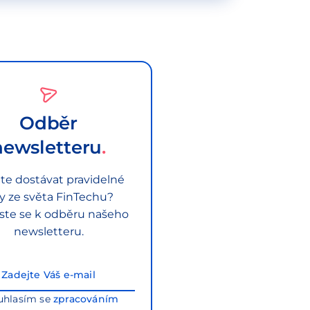
Odběr
newsletteru
te dostávat pravidelné
py ze světa FinTechu?
aste se k odběru našeho
newsletteru.
uhlasím se
zpracováním