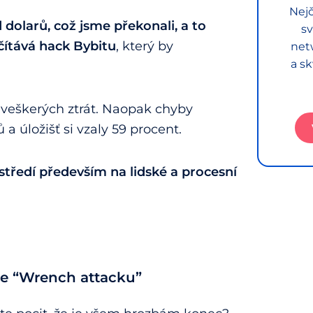
Nejč
d dolarů, což jsme překonali, a to
sv
očítává hack Bybitu
, který by
net
a sk
veškerých ztrát. Naopak chyby
 úložišť si vzaly 59 procent.
středí především na lidské a procesní
 se “Wrench attacku”