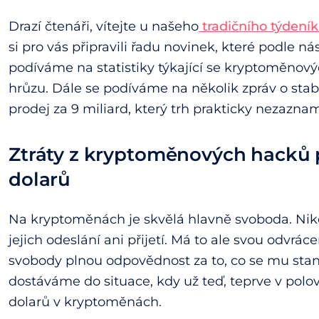
Drazí čtenáři, vítejte u našeho
tradičního týdení
si pro vás připravili řadu novinek, které podle ná
podíváme na statistiky týkající se kryptoměnový
hrůzu. Dále se podíváme na několik zpráv o sta
prodej za 9 miliard, který trh prakticky nezazn
Ztráty z kryptoměnových hacků p
dolarů
Na kryptoměnách je skvělá hlavně svoboda. Ni
jejich odeslání ani přijetí. Má to ale svou odvrá
svobody plnou odpovědnost za to, co se mu stane
dostáváme do situace, kdy už teď, teprve v polov
dolarů v kryptoměnách.