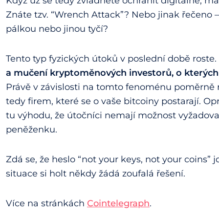
Když už se tedy zvládnete ochránit digitálně, m
Znáte tzv. “Wrench Attack”? Nebo jinak řečeno –
pálkou nebo jinou tyčí?
Tento typ fyzických útoků v poslední době roste.
a mučení kryptoměnových investorů, o kterých 
Právě v závislosti na tomto fenoménu poměrně r
tedy firem, které se o vaše bitcoiny postarají. 
tu výhodu, že útočníci nemají možnost vyžadov
peněženku.
Zdá se, že heslo “not your keys, not your coins” 
situace si holt někdy žádá zoufalá řešení.
Více na stránkách
Cointelegraph
.