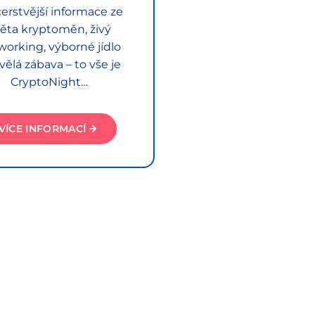
erstvější informace ze
ěta kryptoměn, živý
working, výborné jídlo
vělá zábava – to vše je
CryptoNight…
VÍCE INFORMACÍ