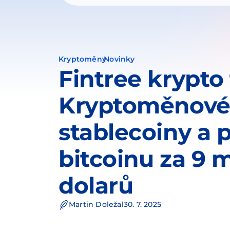
Kryptoměny
Novinky
Fintree krypto
Kryptoměnové
stablecoiny a 
bitcoinu za 9 m
dolarů
Martin Doležal
30. 7. 2025