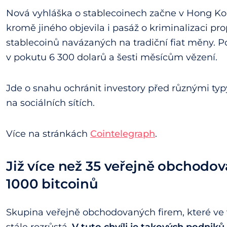
Nová vyhláška o stablecoinech začne v Hong Kong
kromě jiného objevila i pasáž o kriminalizaci p
stablecoinů navázaných na tradiční fiat měny. P
v pokutu 6 300 dolarů a šesti měsícům vězení.
Jde o snahu ochránit investory před různými ty
na sociálních sítích.
Více na stránkách
Cointelegraph
.
Již více než 35 veřejně obchodov
1000 bitcoinů
Skupina veřejně obchodovaných firem, které ve 
stále rozrůstá.
V tuto chvíli je takových podniků,