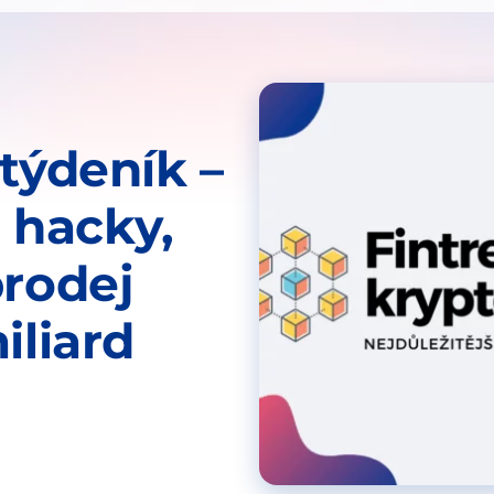
 týdeník –
 hacky,
prodej
iliard