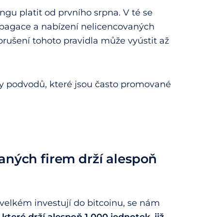
u platit od prvního srpna. V té se
ropagace a nabízení nelicencovaných
orušení tohoto pravidla může vyústit až
py podvodů, které jsou často promované
aných firem drží alespoň
velkém investují do bitcoinu, se nám
 které drží alespoň 1 000 jednotek, již