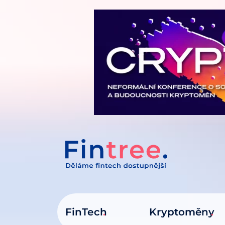
IT NA OBSAH
FinTech
Kryptoměny