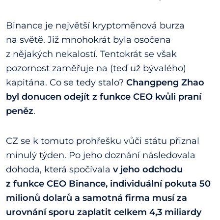
Binance je největší kryptoměnová burza
na světě. Již mnohokrát byla osočena
z nějakých nekalostí. Tentokrát se však
pozornost zaměřuje na (teď už bývalého)
kapitána. Co se tedy stalo?
Changpeng Zhao
byl donucen odejít z funkce CEO kvůli praní
peněz
.
CZ se k tomuto prohřešku vůči státu přiznal
minulý týden. Po jeho doznání následovala
dohoda, která spočívala
v jeho odchodu
z funkce CEO Binance, individuální pokuta 50
milionů dolarů a samotná firma musí za
urovnání sporu zaplatit celkem 4,3 miliardy