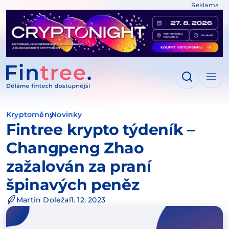
Reklama
IT NA OBSAH
Kryptoměny
Novinky
Fintree krypto týdeník –
Changpeng Zhao
zažalován za praní
špinavých peněz
Martin Doležal
1. 12. 2023