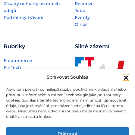
Zásady ochrany osobních
Recenze
údajů
Jobs
Podmínky užívání
Eventy
O nás
Rubriky
Silné zázemí
E-commerce
FinTech
Kryptoměny
Spravovat Souhlas
Rozhovory
Technologie
Abychom poskytli co nejlepší služby, používáme k ukládání a/nebo
přístupu k informacím o zařízení, technologie jako jsou soubory
cookies. Souhlas s těmito technologiemi nám umožní zpracovávat
údaje, jako je chování při procházení nebo jedinečná ID na tomto
webu. Nesouhlas nebo odvolání souhlasu může nepříznivě ovlivnit
určité vlastnosti a funkce.
Fintree s.r.o. , IČO: 11932741 , Nové sady 988/2, Staré Brno,
602 00 Brno
Přijmout