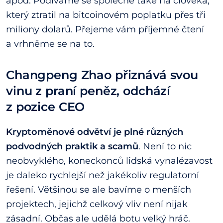
apod. Podíváme se společně také na člověka,
který ztratil na bitcoinovém poplatku přes tři
miliony dolarů. Přejeme vám příjemné čtení
a vrhněme se na to.
Changpeng Zhao přiznává svou
vinu z praní peněz, odchází
z pozice CEO
Kryptoměnové odvětví je plné různých
podvodných praktik a scamů
. Není to nic
neobvyklého, koneckonců lidská vynalézavost
je daleko rychlejší než jakékoliv regulatorní
řešení. Většinou se ale bavíme o menších
projektech, jejichž celkový vliv není nijak
zásadní. Občas ale udělá botu velký hráč.