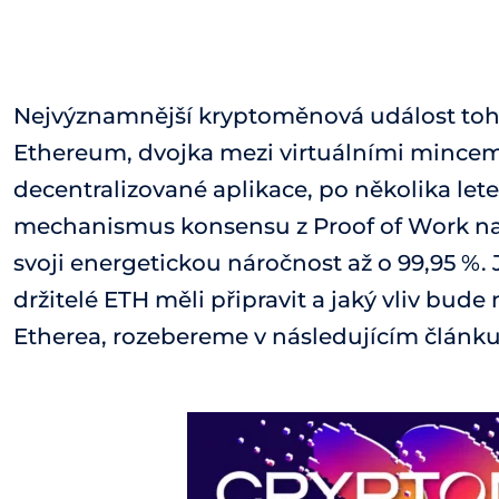
Nejvýznamnější kryptoměnová událost toho
Ethereum, dvojka mezi virtuálními mincemi
decentralizované aplikace, po několika let
mechanismus konsensu z Proof of Work na ze
svoji energetickou náročnost až o 99,95 %. 
držitelé ETH měli připravit a jaký vliv bu
Etherea, rozebereme v následujícím článku