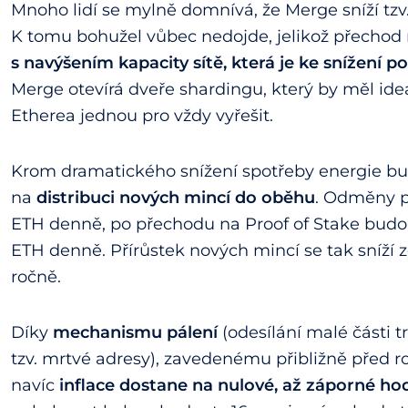
Mnoho lidí se mylně domnívá, že Merge sníží tzv.
K tomu bohužel vůbec nedojde, jelikož přechod
s navýšením kapacity sítě, která je ke snížení 
Merge otevírá dveře shardingu, který by měl ideá
Etherea jednou pro vždy vyřešit.
Krom dramatického snížení spotřeby energie bu
na
distribuci nových mincí do oběhu
. Odměny p
ETH denně, po přechodu na Proof of Stake budo
ETH denně. Přírůstek nových mincí se tak sníží z
ročně.
Díky
mechanismu pálení
(odesílání malé části 
tzv. mrtvé adresy), zavedenému přibližně před 
navíc
inflace dostane na nulové, až záporné ho