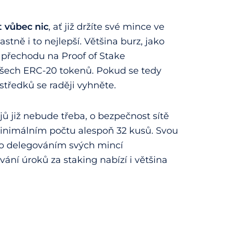
t vůbec nic
, ať již držíte své mince ve
astně i to nejlepší. Většina burz, jako
 přechodu na Proof of Stake
 všech ERC-20 tokenů. Pokud se tedy
středků se raději vyhněte.
jů již nebude třeba, o bezpečnost sítě
inimálním počtu alespoň 32 kusů. Svou
 to delegováním svých mincí
ní úroků za staking nabízí i většina