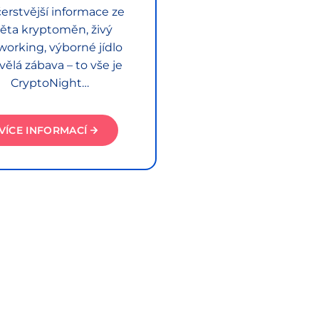
erstvější informace ze
ěta kryptoměn, živý
working, výborné jídlo
vělá zábava – to vše je
CryptoNight…
VÍCE INFORMACÍ