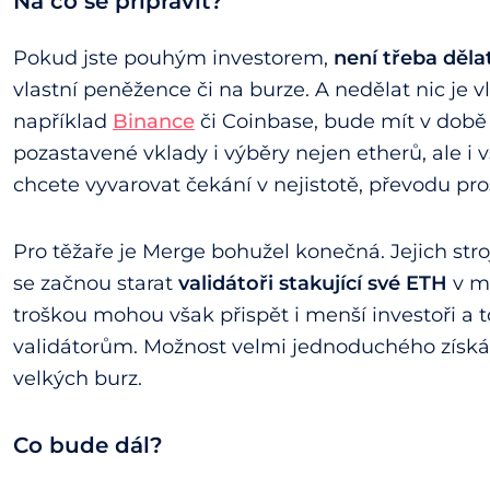
Na co se připravit?
Pokud jste pouhým investorem,
není třeba děla
vlastní peněžence či na burze. A nedělat nic je vl
například
Binance
či Coinbase, bude mít v době
pozastavené vklady i výběry nejen etherů, ale i
chcete vyvarovat čekání v nejistotě, převodu pro
Pro těžaře je Merge bohužel konečná. Jejich stro
se začnou starat
validátoři stakující své ETH
v m
troškou mohou však přispět i menší investoři a
validátorům. Možnost velmi jednoduchého získává
velkých burz.
Co bude dál?