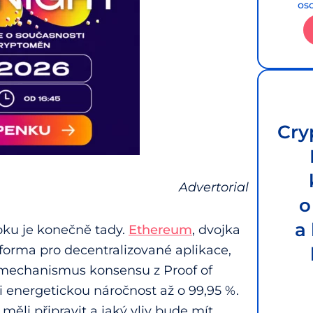
os
Cry
Advertorial
o
a
ku je konečně tady.
Ethereum
, dvojka
forma pro decentralizované aplikace,
j mechanismus konsensu z Proof of
oji energetickou náročnost až o 99,95 %.
měli připravit a jaký vliv bude mít