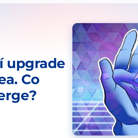
ší upgrade
rea. Co
erge?