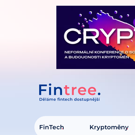
IT NA OBSAH
FinTech
Kryptoměny