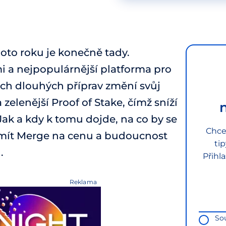
to roku je konečně tady.
 a nejpopulárnější platforma pro
ech dlouhých příprav změní svůj
lenější Proof of Stake, čímž sníží
Jak a kdy k tomu dojde, na co by se
Chce
de mít Merge na cenu a budoucnost
ti
.
Přihl
Reklama
So