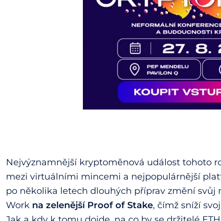
Nejvýznamnější kryptoměnová událost tohoto ro
mezi virtuálními mincemi a nejpopulárnější plat
po několika letech dlouhých příprav změní svů
Work
na zelenější Proof of Stake
, čímž sníží sv
Jak a kdy k tomu dojde, na co by se držitelé ETH 