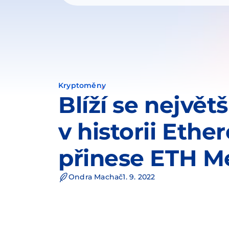
Kryptoměny
Blíží se největ
v historii Ethe
přinese ETH M
Ondra Machač
1. 9. 2022