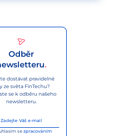
Odběr
newsletteru
te dostávat pravidelné
py ze světa FinTechu?
aste se k odběru našeho
newsletteru.
uhlasím se
zpracováním