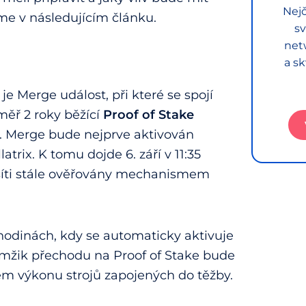
Nejč
e v následujícím článku.
sv
net
a sk
e Merge událost, při které se spojí
éměř 2 roky běžící
Proof of Stake
. Merge bude nejprve aktivován
ix. K tomu dojde 6. září v 11:35
síti stále ověřovány mechanismem
 hodinách, kdy se automaticky aktivuje
mžik přechodu na Proof of Stake bude
vém výkonu strojů zapojených do těžby.