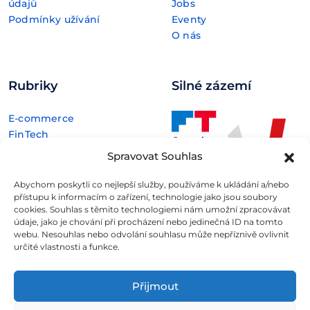
údajů
Jobs
Podmínky užívání
Eventy
O nás
Rubriky
Silné zázemí
E-commerce
FinTech
Kryptoměny
Spravovat Souhlas
Rozhovory
Technologie
Abychom poskytli co nejlepší služby, používáme k ukládání a/nebo
přístupu k informacím o zařízení, technologie jako jsou soubory
cookies. Souhlas s těmito technologiemi nám umožní zpracovávat
údaje, jako je chování při procházení nebo jedinečná ID na tomto
webu. Nesouhlas nebo odvolání souhlasu může nepříznivě ovlivnit
určité vlastnosti a funkce.
Fintree s.r.o. , IČO: 11932741 , Nové sady 988/2, Staré Brno,
602 00 Brno
Přijmout
Všechny informace uveřejněné na webovém