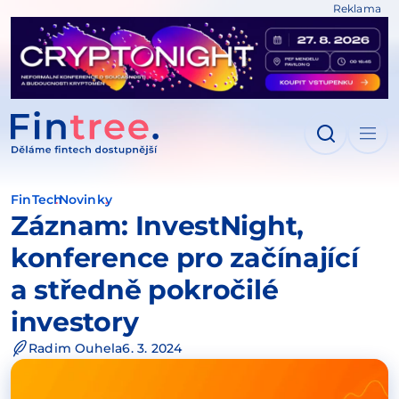
Reklama
IT NA OBSAH
FinTech
Novinky
Záznam: InvestNight,
konference pro začínající
a středně pokročilé
investory
Radim Ouhela
6. 3. 2024