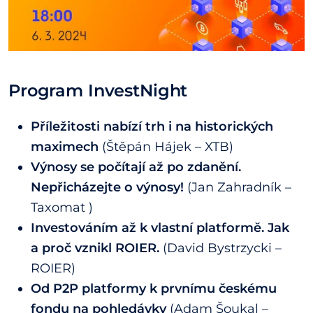
Program
InvestNight
Příležitosti nabízí trh i na historických
maximech
(Štěpán Hájek – XTB)
Výnosy se počítají až po zdanění.
Nepřicházejte o výnosy!
(Jan Zahradník –
Taxomat )
Investováním až k vlastní platformě. Jak
a proč vznikl ROIER.
(David Bystrzycki –
ROIER)
Od P2P platformy k prvnímu českému
fondu na pohledávky
(Adam Šoukal –