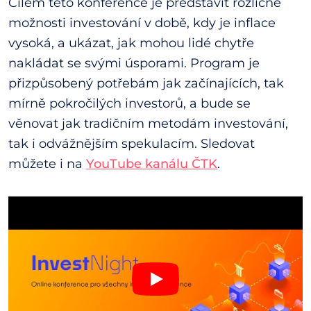
Cílem této konference je představit rozličné
možnosti investování v době, kdy je inflace
vysoká, a ukázat, jak mohou lidé chytře
nakládat se svými úsporami. Program je
přizpůsobený potřebám jak začínajících, tak
mírně pokročilých investorů, a bude se
věnovat jak tradičním metodám investování,
tak i odvážnějším spekulacím. Sledovat
můžete i na
YouTube kanálu ČTK
.