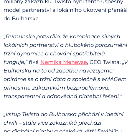
miliony zákazníků. Twisto nyní tento úspěšný
model partnerství a lokálního ukotvení přenáší
do Bulharska.
„Rumunsko potvrdilo, že kombinace silných
lokálních partnerství a hlubokého porozumění
tržní dynamice a chování spotřebitelů
funguje,“
říká
Nemika Menevse
, CEO Twista.
„V
Bulharsku na to od začátku navazujeme:
opíráme se o tržní data a společně s eMAGem
přinášíme zákazníkům bezproblémová,
transparentní a odpovědná platební řešení.“
„Vstup Twista do Bulharska přichází v ideální
chvíli – stále více zákazníků přechází
na digitální platby a očekává větší flexibilitu