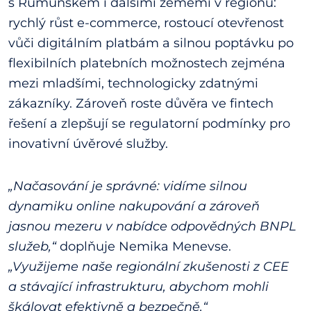
s Rumunskem i dalšími zeměmi v regionu:
rychlý růst e-commerce, rostoucí otevřenost
vůči digitálním platbám a silnou poptávku po
flexibilních platebních možnostech zejména
mezi mladšími, technologicky zdatnými
zákazníky. Zároveň roste důvěra ve fintech
řešení a zlepšují se regulatorní podmínky pro
inovativní úvěrové služby.
„Načasování je správné: vidíme silnou
dynamiku online nakupování a zároveň
jasnou mezeru v nabídce odpovědných BNPL
služeb,“
doplňuje Nemika Menevse.
„Využijeme naše regionální zkušenosti z CEE
a stávající infrastrukturu, abychom mohli
škálovat efektivně a bezpečně.“