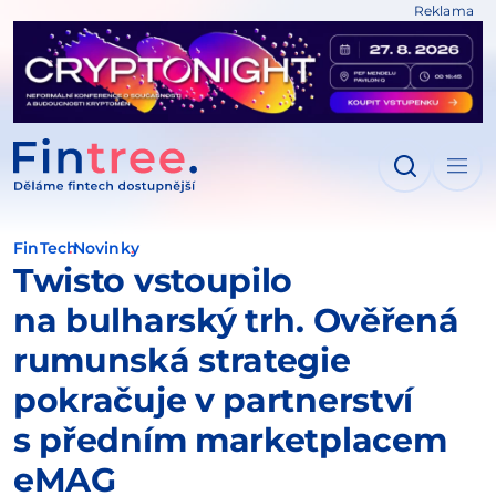
Reklama
IT NA OBSAH
FinTech
Novinky
Twisto vstoupilo
na bulharský trh. Ověřená
rumunská strategie
pokračuje v partnerství
s předním marketplacem
eMAG