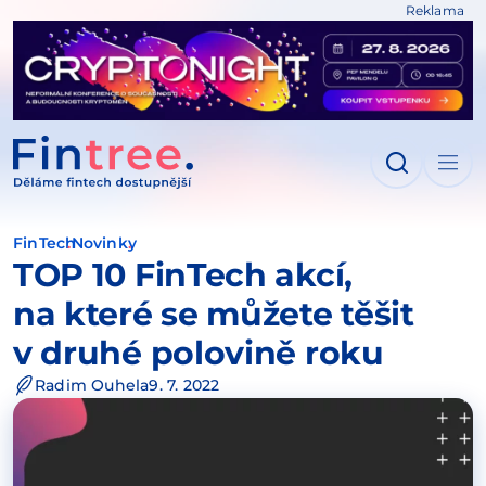
Reklama
IT NA OBSAH
FinTech
Novinky
TOP 10 FinTech akcí,
na které se můžete těšit
v druhé polovině roku
Radim Ouhela
9. 7. 2022