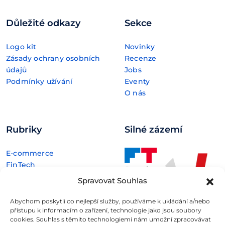
Důležité odkazy
Sekce
Logo kit
Novinky
Zásady ochrany osobních
Recenze
údajů
Jobs
Podmínky užívání
Eventy
O nás
Rubriky
Silné zázemí
E-commerce
FinTech
Kryptoměny
Spravovat Souhlas
Rozhovory
Technologie
Abychom poskytli co nejlepší služby, používáme k ukládání a/nebo
přístupu k informacím o zařízení, technologie jako jsou soubory
cookies. Souhlas s těmito technologiemi nám umožní zpracovávat