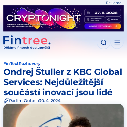
Reklama
IT NA OBSAH
FinTech
Rozhovory
Ondrej Štuller z KBC Global
Services: Nejdůležitější
součástí inovací jsou lidé
Radim Ouhela
30. 4. 2024