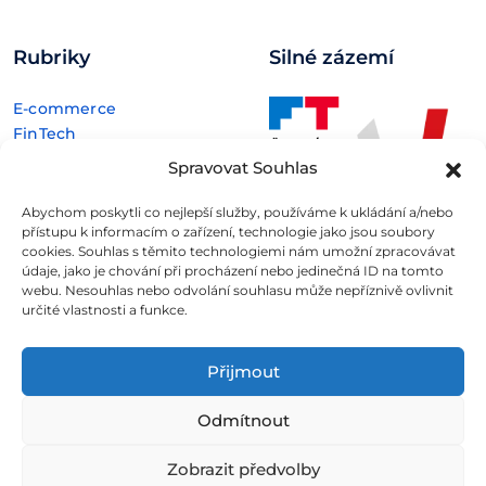
Rubriky
Silné zázemí
E-commerce
FinTech
Kryptoměny
Spravovat Souhlas
Rozhovory
Technologie
Abychom poskytli co nejlepší služby, používáme k ukládání a/nebo
přístupu k informacím o zařízení, technologie jako jsou soubory
cookies. Souhlas s těmito technologiemi nám umožní zpracovávat
údaje, jako je chování při procházení nebo jedinečná ID na tomto
webu. Nesouhlas nebo odvolání souhlasu může nepříznivě ovlivnit
určité vlastnosti a funkce.
Fintree s.r.o. , IČO: 11932741 , Nové sady 988/2, Staré Brno,
602 00 Brno
Přijmout
Všechny informace uveřejněné na webovém
Odmítnout
portálu
Fintree.cz
jsou určeny výhradně ke studijním
a informativním účelům a neslouží v žádném případě coby
Zobrazit předvolby
konkrétní investiční doporučení.
Více informací naleznete