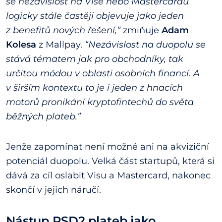
se nezávislost na Vise nebo Mastercardu
logicky stále častěji objevuje jako jeden
z benefitů nových řešení,”
zmiňuje
Adam
Kolesa
z Mallpay.
“Nezávislost na duopolu se
stává tématem jak pro obchodníky, tak
určitou módou v oblasti osobních financí. A
v širším kontextu to je i jeden z hnacích
motorů pronikání kryptofintechů do světa
běžných plateb.”
Jenže zapomínat není možné ani na akviziční
potenciál duopolu. Velká část startupů, která si
dává za cíl oslabit Visu a Mastercard, nakonec
skončí v jejich náručí.
Nástup PSD2 plateb jako