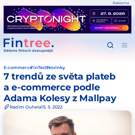
Reklama
IT NA OBSAH
E-commerce
FinTech
Novinky
7 trendů ze světa plateb
a e-commerce podle
Adama Kolesy z Mallpay
Radim Ouhela
15. 3. 2022