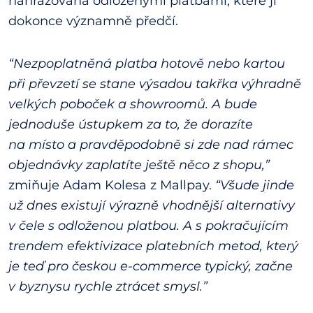
nahrazována odloženými platbami, které ji
dokonce významně předčí.
“Nezpoplatněná platba hotově nebo kartou
při převzetí se stane výsadou takřka výhradně
velkých poboček a showroomů. A bude
jednoduše ústupkem za to, že dorazíte
na místo a pravděpodobně si zde nad rámec
objednávky zaplatíte ještě něco z shopu,”
zmiňuje Adam Kolesa z Mallpay.
“Všude jinde
už dnes existují výrazně vhodnější alternativy
v čele s odloženou platbou. A s pokračujícím
trendem efektivizace platebních metod, který
je teď pro českou e-commerce typický, začne
v byznysu rychle ztrácet smysl.”