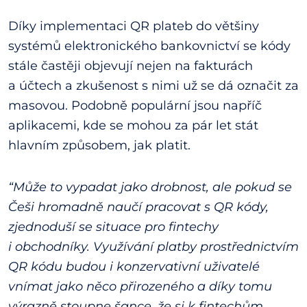
Díky implementaci QR plateb do většiny
systémů elektronického bankovnictví se kódy
stále častěji objevují nejen na fakturách
a účtech a zkušenost s nimi už se dá označit za
masovou. Podobně populární jsou napříč
aplikacemi, kde se mohou za pár let stát
hlavním způsobem, jak platit.
“Může to vypadat jako drobnost, ale pokud se
Češi hromadně naučí pracovat s QR kódy,
zjednoduší se situace pro fintechy
i obchodníky. Využívání platby prostřednictvím
QR kódu budou i konzervativní uživatelé
vnímat jako něco přirozeného a díky tomu
výrazně stoupne šance, že si k fintechům