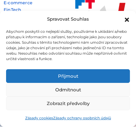
E-commerce
FinTech
Kryptoměny
Spravovat Souhlas
Rozhovory
Technologie
Abychom poskytli co nejlepší služby, používáme k ukládání a/nebo
přístupu k informacím o zařízení, technologie jako jsou soubory
cookies. Souhlas s těmito technologiemi nám umožní zpracovávat
údaje, jako je chování při procházení nebo jedinečná ID na tomto
webu. Nesouhlas nebo odvolání souhlasu může nepříznivě ovlivnit
určité vlastnosti a funkce.
Fintree s.r.o. , IČO: 11932741 , Nové sady 988/2, Staré Brno,
602 00 Brno
Přijmout
Všechny informace uveřejněné na webovém
Odmítnout
portálu
Fintree.cz
jsou určeny výhradně ke studijním
a informativním účelům a neslouží v žádném případě coby
Zobrazit předvolby
konkrétní investiční doporučení.
Více informací naleznete
zde
.
Zásady cookies
Zásady ochrany osobních údajů