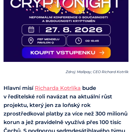
Zdroj: Mallpay; CEO Richard Kotrlík
Hlavní misí
Richarda Kotrlíka
bude
v ředitelské roli navázat na aktuální růst
projektu, který jen za loňský rok
zprostředkoval platby za více než 300 milionů
korun a jež pravidelně využívá přes 100 tisíc
Čechů. S podporou sedmdesátihlavého týmu