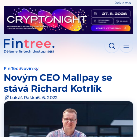
Reklama
IT NA OBSAH
FinTech
Novinky
Novým CEO Mallpay se
stává Richard Kotrlík
Lukáš Raška
6. 6. 2022