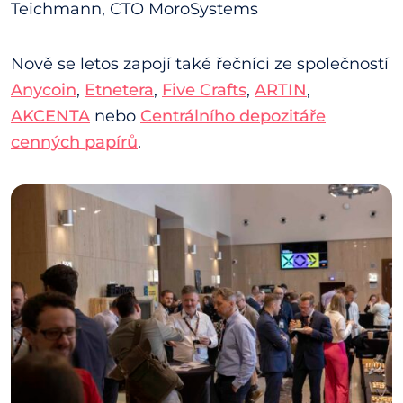
Teichmann, CTO MoroSystems
Nově se letos zapojí také řečníci ze společností
Anycoin
,
Etnetera
,
Five Crafts
,
ARTIN
,
AKCENTA
nebo
Centrálního depozitáře
cenných papírů
.