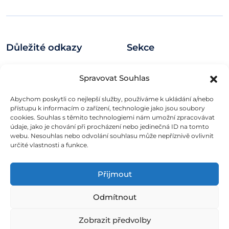
Důležité odkazy
Sekce
Logo kit
Novinky
Spravovat Souhlas
Zásady ochrany osobních
Recenze
údajů
Jobs
Abychom poskytli co nejlepší služby, používáme k ukládání a/nebo
Podmínky užívání
Eventy
přístupu k informacím o zařízení, technologie jako jsou soubory
cookies. Souhlas s těmito technologiemi nám umožní zpracovávat
O nás
údaje, jako je chování při procházení nebo jedinečná ID na tomto
webu. Nesouhlas nebo odvolání souhlasu může nepříznivě ovlivnit
určité vlastnosti a funkce.
Rubriky
Silné zázemí
Přijmout
E-commerce
FinTech
Odmítnout
Kryptoměny
Rozhovory
Zobrazit předvolby
Technologie