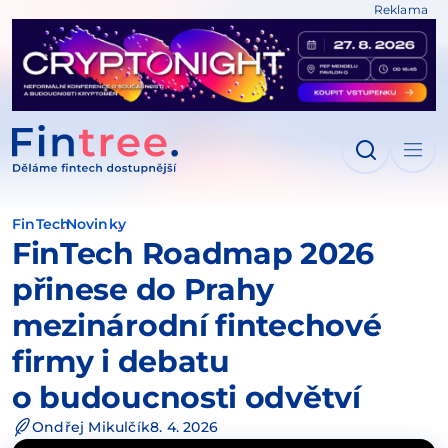
Reklama
IT NA OBSAH
FinTech
Novinky
FinTech Roadmap 2026
přinese do Prahy
mezinárodní fintechové
firmy i debatu
o budoucnosti odvětví
Ondřej Mikulčík
8. 4. 2026