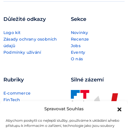
Důležité odkazy
Sekce
Logo kit
Novinky
Zásady ochrany osobních
Recenze
údajů
Jobs
Podmínky užívání
Eventy
O nás
Rubriky
Silné zázemí
E-commerce
FinTech
Kryptoměny
Spravovat Souhlas
Rozhovory
Technologie
Abychom poskytli co nejlepší služby, používáme k ukládání a/nebo
přístupu k informacím o zařízení, technologie jako jsou soubory