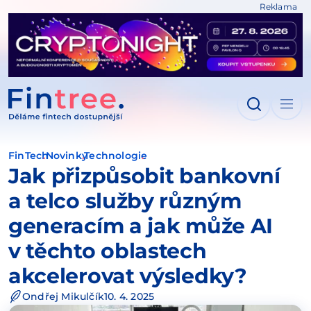
Reklama
IT NA OBSAH
FinTech
Novinky
Technologie
Jak přizpůsobit bankovní
a telco služby různým
generacím a jak může AI
v těchto oblastech
akcelerovat výsledky?
Ondřej Mikulčík
10. 4. 2025