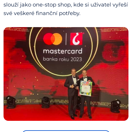
slouží jako one-stop shop, kde si uživatel vyřeší
své veškeré finanční potřeby.