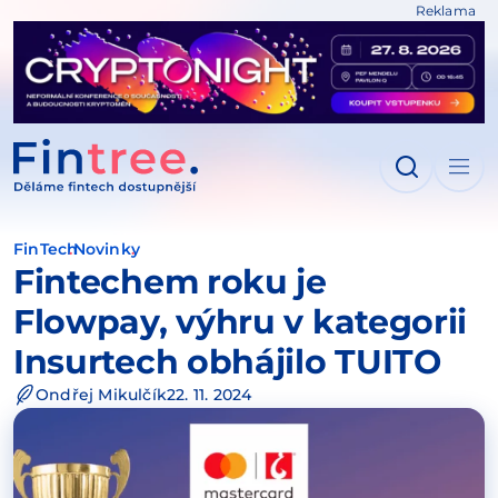
Reklama
IT NA OBSAH
FinTech
Novinky
Fintechem roku je
Flowpay, výhru v kategorii
Insurtech obhájilo TUITO
Ondřej Mikulčík
22. 11. 2024