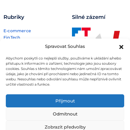
Rubriky
Silné zázemí
E-commerce
FinTech
Kryptoměny
Spravovat Souhlas
Rozhovory
Technologie
Abychom poskytli co nejlepší služby, používáme k ukládání a/nebo
přístupu k informacím o zařízení, technologie jako jsou soubory
cookies. Souhlas s těmito technologiemi nám umožní zpracovávat
údaje, jako je chování při procházení nebo jedinečná ID na tomto
webu. Nesouhlas nebo odvolání souhlasu může nepříznivě ovlivnit
určité vlastnosti a funkce.
Fintree s.r.o. , IČO: 11932741 , Nové sady 988/2, Staré Brno,
602 00 Brno
Přijmout
Všechny informace uveřejněné na webovém
Odmítnout
portálu
Fintree.cz
jsou určeny výhradně ke studijním
a informativním účelům a neslouží v žádném případě coby
Zobrazit předvolby