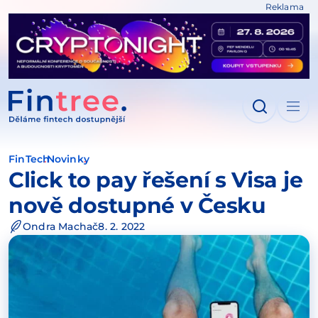
Reklama
IT NA OBSAH
FinTech
Novinky
Click to pay řešení s Visa je
nově dostupné v Česku
Ondra Machač
8. 2. 2022