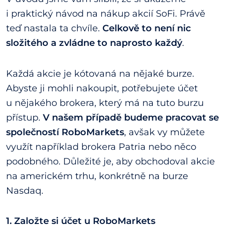
i praktický návod na nákup akcií SoFi. Právě
teď nastala ta chvíle.
Celkově to není nic
složitého a zvládne to naprosto každý
.
Každá akcie je kótovaná na nějaké burze.
Abyste ji mohli nakoupit, potřebujete účet
u nějakého brokera, který má na tuto burzu
přístup.
V našem případě budeme pracovat se
společností RoboMarkets
, avšak vy můžete
využít například brokera Patria nebo něco
podobného. Důležité je, aby obchodoval akcie
na americkém trhu, konkrétně na burze
Nasdaq.
1. Založte si účet u RoboMarkets