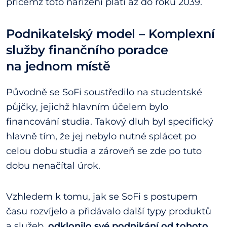
přičemž toto nařízení platí až do roku 2039.
Podnikatelský model – Komplexní
služby finančního poradce
na jednom místě
Původně se SoFi soustředilo na studentské
půjčky, jejichž hlavním účelem bylo
financování studia. Takový dluh byl specifický
hlavně tím, že jej nebylo nutné splácet po
celou dobu studia a zároveň se zde po tuto
dobu nenačítal úrok.
Vzhledem k tomu, jak se SoFi s postupem
času rozvíjelo a přidávalo další typy produktů
a služeb,
odklonilo své podnikání od tohoto