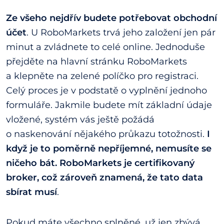
Ze všeho nejdřív budete potřebovat obchodní
účet
. U RoboMarkets trvá jeho založení jen pár
minut a zvládnete to celé online. Jednoduše
přejděte na hlavní stránku RoboMarkets
a klepněte na zelené políčko pro registraci.
Celý proces je v podstatě o vyplnění jednoho
formuláře. Jakmile budete mít základní údaje
vložené, systém vás ještě požádá
o naskenování nějakého průkazu totožnosti.
I
když je to poměrně nepříjemné, nemusíte se
ničeho bát. RoboMarkets je certifikovaný
broker, což zároveň znamená, že tato data
sbírat musí
.
Pokud máte všechno splněné, už jen zbývá