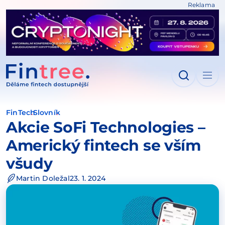
Reklama
IT NA OBSAH
FinTech
Slovník
Akcie SoFi Technologies –
Americký fintech se vším
všudy
Martin Doležal
23. 1. 2024