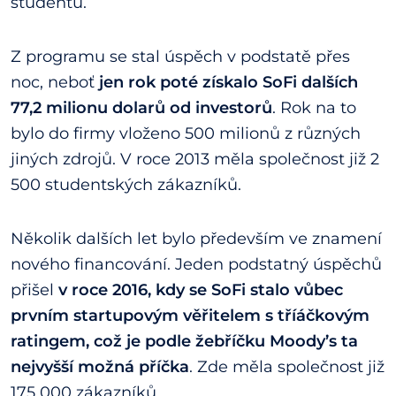
studentů.
Z programu se stal úspěch v podstatě přes
noc, neboť
jen rok poté získalo SoFi dalších
77,2 milionu dolarů od investorů
. Rok na to
bylo do firmy vloženo 500 milionů z různých
jiných zdrojů. V roce 2013 měla společnost již 2
500 studentských zákazníků.
Několik dalších let bylo především ve znamení
nového financování. Jeden podstatný úspěchů
přišel
v roce 2016, kdy se SoFi stalo vůbec
prvním startupovým věřitelem s tříáčkovým
ratingem, což je podle žebříčku Moody’s ta
nejvyšší možná příčka
. Zde měla společnost již
175 000 zákazníků.