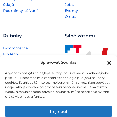
údajů
Jobs
Podmínky užívání
Eventy
O nás
Rubriky
Silné zázemí
E-commerce
FinTech
Kryptoměny
Spravovat Souhlas
Rozhovory
Technologie
Abychom poskytli co nejlepší služby, používáme k ukládání a/nebo
přístupu k informacím o zařízení, technologie jako jsou soubory
cookies. Souhlas s těmito technologiemi nám umožní zpracovávat
údaje, jako je chování při procházení nebo jedinečná ID na tomto
webu. Nesouhlas nebo odvolání souhlasu může nepříznivě ovlivnit
určité vlastnosti a funkce.
Fintree s.r.o. , IČO: 11932741 , Nové sady 988/2, Staré Brno,
602 00 Brno
Přijmout