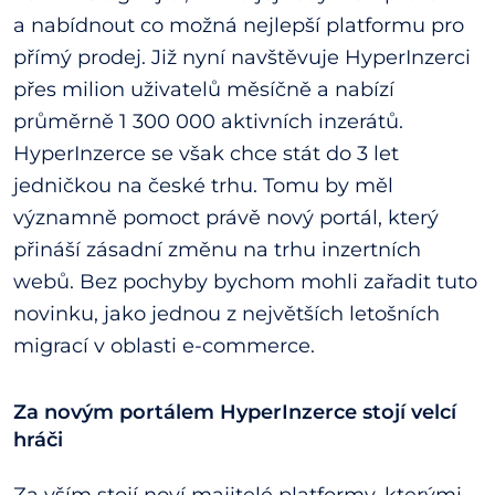
a nabídnout co možná nejlepší platformu pro
přímý prodej. Již nyní navštěvuje HyperInzerci
přes milion uživatelů měsíčně a nabízí
průměrně 1 300 000 aktivních inzerátů.
HyperInzerce se však chce stát do 3 let
jedničkou na české trhu. Tomu by měl
významně pomoct právě nový portál, který
přináší zásadní změnu na trhu inzertních
webů. Bez pochyby bychom mohli zařadit tuto
novinku, jako jednou z největších letošních
migrací v oblasti e-commerce.
Za novým portálem HyperInzerce stojí velcí
hráči
Za vším stojí noví majitelé platformy, kterými