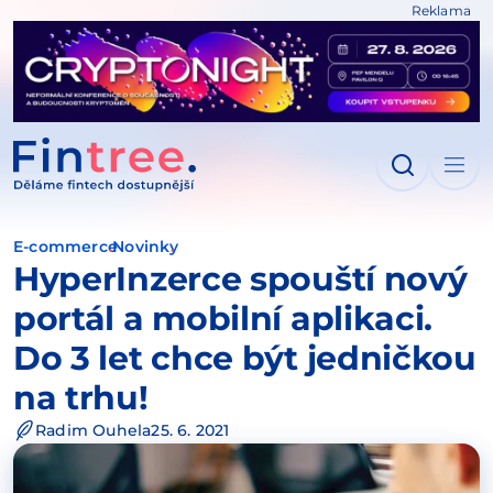
Reklama
IT NA OBSAH
E-commerce
Novinky
HyperInzerce spouští nový
portál a mobilní aplikaci.
Do 3 let chce být jedničkou
na trhu!
Radim Ouhela
25. 6. 2021