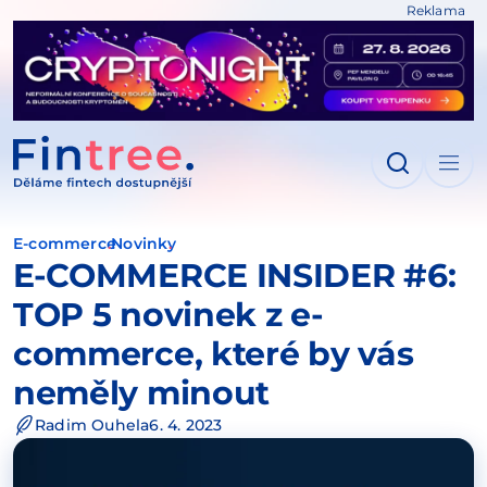
Reklama
IT NA OBSAH
E-commerce
Novinky
E-COMMERCE INSIDER #6:
TOP 5 novinek z e-
commerce, které by vás
neměly minout
Radim Ouhela
6. 4. 2023