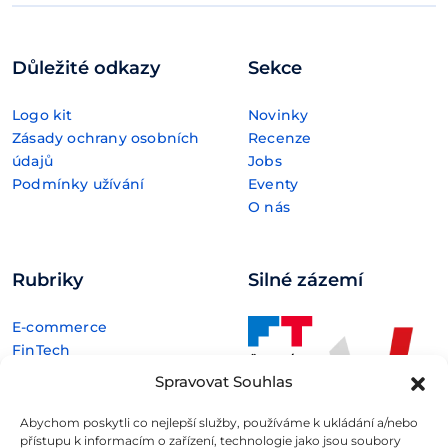
Důležité odkazy
Sekce
Logo kit
Novinky
Zásady ochrany osobních
Recenze
údajů
Jobs
Podmínky užívání
Eventy
O nás
Rubriky
Silné zázemí
E-commerce
FinTech
Kryptoměny
Spravovat Souhlas
Rozhovory
Technologie
Abychom poskytli co nejlepší služby, používáme k ukládání a/nebo
přístupu k informacím o zařízení, technologie jako jsou soubory