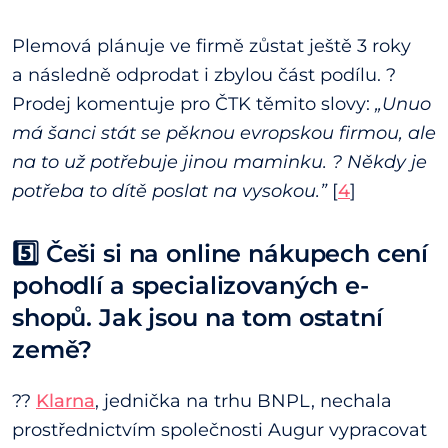
Plemová plánuje ve firmě zůstat ještě 3 roky
a následně odprodat i zbylou část podílu. ?
Prodej komentuje pro ČTK těmito slovy:
„Unuo
má šanci stát se pěknou evropskou firmou, ale
na to už potřebuje jinou maminku. ? Někdy je
potřeba to dítě poslat na vysokou.”
[
4
]
5️⃣
Češi si na online nákupech cení
pohodlí a specializovaných e-
shopů. Jak jsou na tom ostatní
země?
??
Klarna
, jednička na trhu BNPL, nechala
prostřednictvím společnosti Augur vypracovat