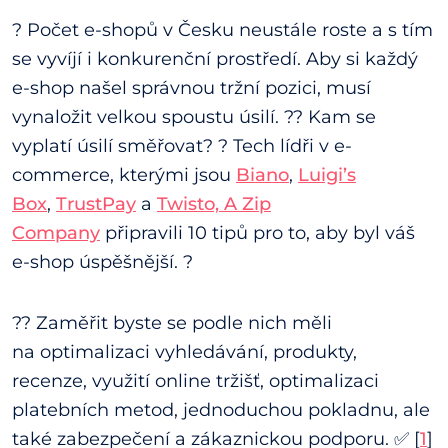
? Počet e-shopů v Česku neustále roste a s tím
se vyvíjí i konkurenční prostředí. Aby si každý
e-shop našel správnou tržní pozici, musí
vynaložit velkou spoustu úsilí. ?? Kam se
vyplatí úsilí směřovat? ? Tech lídři v e-
commerce, kterými jsou
Biano
,
Luigi’s
Box
,
TrustPay
a
Twisto, A Zip
Company
připravili 10 tipů pro to, aby byl váš
e-shop úspěšnější. ?
?? Zaměřit byste se podle nich měli
na optimalizaci vyhledávání, produkty,
recenze, využití online tržišť, optimalizaci
platebních metod, jednoduchou pokladnu, ale
také zabezpečení a zákaznickou podporu. ✅ [
1
]