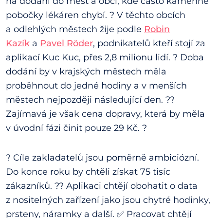
na dodání do měst a obcí, kde často kamenné
pobočky lékáren chybí. ? V těchto obcích
a odlehlých městech žije podle
Robin
Kazík
a
Pavel Röder
, podnikatelů kteří stojí za
aplikací Kuc Kuc, přes 2,8 milionu lidí. ? Doba
dodání by v krajských městech měla
proběhnout do jedné hodiny a v menších
městech nejpozději následující den. ??
Zajímavá je však cena dopravy, která by měla
v úvodní fázi činit pouze 29 Kč. ?
? Cíle zakladatelů jsou poměrně ambiciózní.
Do konce roku by chtěli získat 75 tisíc
zákazníků. ?? Aplikaci chtějí obohatit o data
z nositelných zařízení jako jsou chytré hodinky,
prsteny, náramky a další. ✅ Pracovat chtějí