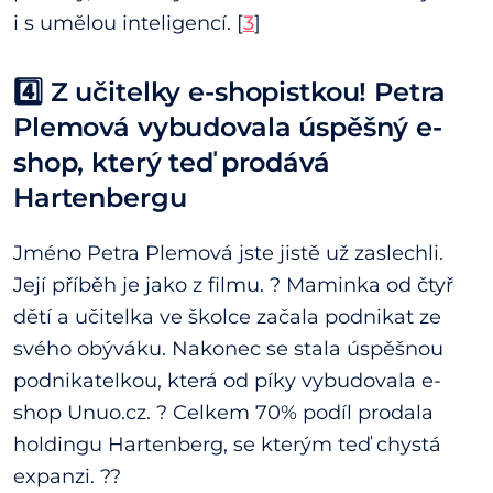
i s umělou inteligencí. [
3
]
4️⃣
Z učitelky e-shopistkou! Petra
Plemová vybudovala úspěšný e-
shop, který teď prodává
Hartenbergu
Jméno Petra Plemová jste jistě už zaslechli.
Její příběh je jako z filmu. ? Maminka od čtyř
dětí a učitelka ve školce začala podnikat ze
svého obýváku. Nakonec se stala úspěšnou
podnikatelkou, která od píky vybudovala e-
shop Unuo.cz. ? Celkem 70% podíl prodala
holdingu Hartenberg, se kterým teď chystá
expanzi. ??