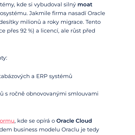
stémy, kde si vybudoval silný
moat
kosystému. Jakmile firma nasadí Oracle
desítky milionů a roky migrace. Tento
e přes 92 %) a licencí, ale růst před
ty:
atabázových a ERP systémů
jmů s ročně obnovovanými smlouvami
formu
, kde se opírá o
Oracle Cloud
ladem business modelu Oraclu je tedy