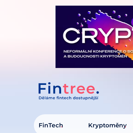
IT NA OBSAH
FinTech
Kryptoměny