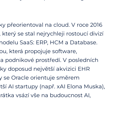
y přeorientoval na cloud. V roce 2016
, který se stal nejrychleji rostoucí divizí
 modelu SaaS: ERP, HCM a Database.
u, která propojuje software,
na podnikové prostředí. V posledních
díky doposud největší akvizici EHR
y se Oracle orientuje směrem
ší AI startupy (např. xAI Elona Muska),
rátka vsází vše na budoucnost AI,