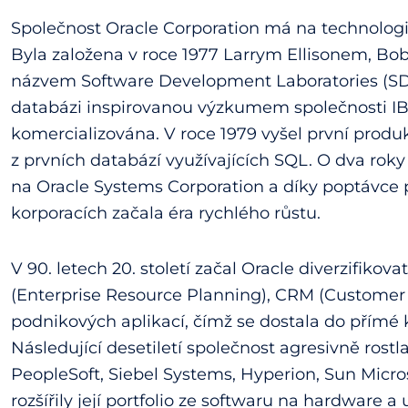
Společnost Oracle Corporation má na technologi
Byla založena v roce 1977 Larrym Ellisonem,
názvem Software Development Laboratories (SDL)
databázi inspirovanou výzkumem společnosti IBM
komercializována. V roce 1979 vyšel první produ
z prvních databází využívajících SQL. O dva rok
na Oracle Systems Corporation a díky poptávce
korporacích začala éra rychlého růstu.
V 90. letech 20. století začal Oracle diverzifikova
(Enterprise Resource Planning), CRM (Customer
podnikových aplikací, čímž se dostala do přímé
Následující desetiletí společnost agresivně rostl
PeopleSoft, Siebel Systems, Hyperion, Sun Micr
rozšířily její portfolio ze softwaru na hardware