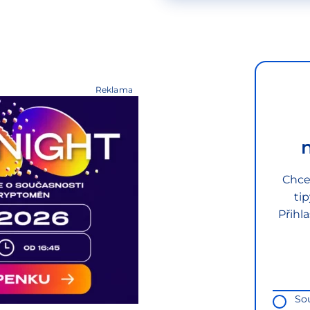
Reklama
Chce
ti
Přihl
So