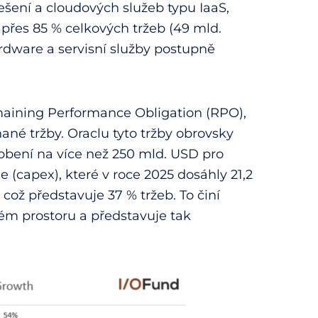
šení a cloudových služeb typu IaaS,
í přes 85 % celkových tržeb (49 mld.
rdware a servisní služby postupně
emaining Performance Obligation (RPO),
ané tržby. Oraclu tyto tržby obrovsky
obení na více než 250 mld. USD pro
 (capex), které v roce 2025 dosáhly 21,2
což představuje 37 % tržeb. To činí
ém prostoru a představuje tak