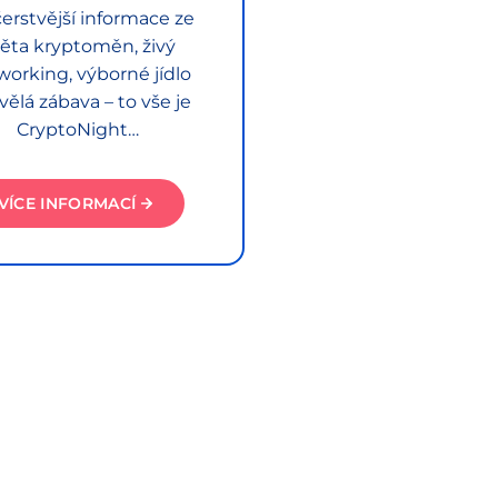
erstvější informace ze
ěta kryptoměn, živý
working, výborné jídlo
vělá zábava – to vše je
CryptoNight…
VÍCE INFORMACÍ