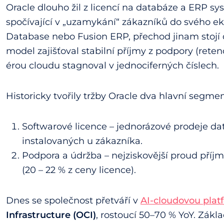
Oracle dlouho žil z licencí na databáze a ERP sy
spočívající v „uzamykání“ zákazníků do svého e
Database nebo Fusion ERP, přechod jinam stojí 
model zajišťoval stabilní příjmy z podpory (retenc
érou cloudu stagnoval v jednociferných číslech.
Historicky tvořily tržby Oracle dva hlavní segmen
Softwarové licence – jednorázové prodeje d
instalovaných u zákazníka.
Podpora a údržba – nejziskovější proud pří
(20 – 22 % z ceny licence).
Dnes se společnost přetváří v
AI-cloudovou plat
Infrastructure (OCI)
, rostoucí 50–70 % YoY. Zák