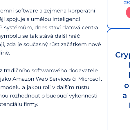
os
iremní software a zejména korporátní
ji spojuje s umělou inteligencí
RP systémům, dnes staví datová centra
symbolu se tak stává další hráč
ají, zda je současný růst začátkem nové
ině.
Cry
z tradičního softwarového dodavatele
 jako Amazon Web Services či Microsoft
o
 modelu a jakou roli v dalším růstu
a
ohou rozhodnout o budoucí výkonnosti
enciálu firmy.