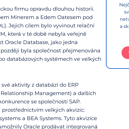
Nejč
ckou firmu opravdu dlouhou historii.
sv
 Bobem Minerem a Edem Oatesem pod
net
. Jejich cílem bylo vyvinout relační
a sk
, která v té době nebyla veřejně
kt Oracle Database, jako jedna
y později byla společnost přejmenována
 po databázových systémech ve velkých
t své aktivity z databází do ERP
 Relationship Management) a dalších
 konkurence se společností SAP.
a prostřednictvím velkých akvizic:
osystems a BEA Systems. Tyto akvizice
 a umožnily Oracle prodávat integrovaná