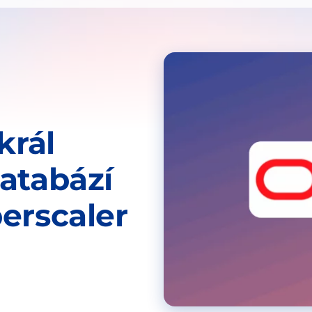
král
atabází
erscaler