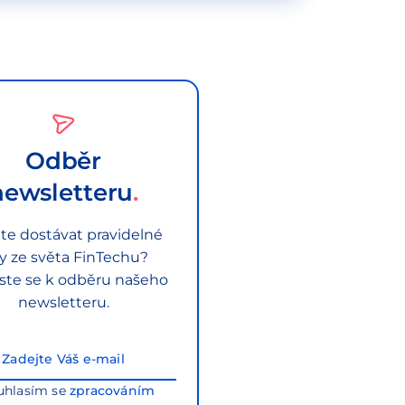
Odběr
newsletteru
te dostávat pravidelné
py ze světa FinTechu?
aste se k odběru našeho
newsletteru.
uhlasím se
zpracováním