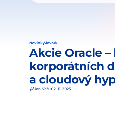
Novinky
Slovník
Akcie Oracle – 
korporátních d
a cloudový hyp
Jan Vašut
12. 11. 2025