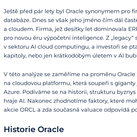
Ještě před pár lety byl Oracle synonymem pro f
databáze. Dnes se však jeho jméno čím dál častě
a cloudem. Firma, jež desítky let dominovala E
pro novou éru výpočetní inteligence. Z „legacy“ 
v sektoru AI cloud computingu, a investoři se pt
kapitoly, nebo jen krátkodobým úletem v AI bubl
V této analýze se zaměříme na proměnu Oracle 
na cloudovou platformu, která soupeří s giganty
Azure. Podíváme se na historii, strukturu byznys
hraje AI. Nakonec zhodnotíme faktory, které m
akcie ORCL a zda současná valuace odpovídá pot
Historie Oracle