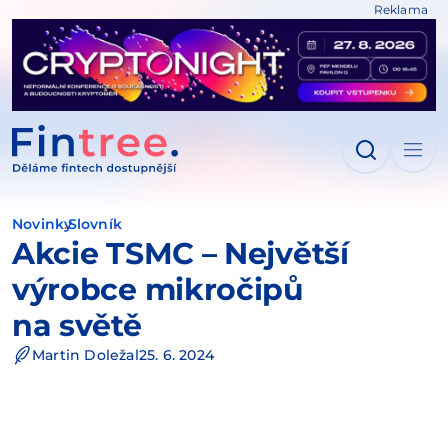
Reklama
IT NA OBSAH
Novinky
Slovník
Akcie TSMC – Největší
výrobce mikročipů
na světě
Martin Doležal
25. 6. 2024