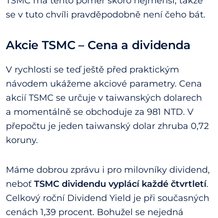
TSMC má tento poměr skoro nejmenší, takže
se v tuto chvíli pravděpodobně není čeho bát.
Akcie TSMC – Cena a dividenda
V rychlosti se teď ještě před praktickým
návodem ukážeme akciové parametry. Cena
akcií TSMC se určuje v taiwanských dolarech
a momentálně se obchoduje za 981 NTD. V
přepočtu je jeden taiwanský dolar zhruba 0,72
koruny.
Máme dobrou zprávu i pro milovníky dividend,
neboť
TSMC dividendu vyplácí každé čtvrtletí
.
Celkový roční Dividend Yield je při současných
cenách 1,39 procent. Bohužel se nejedná