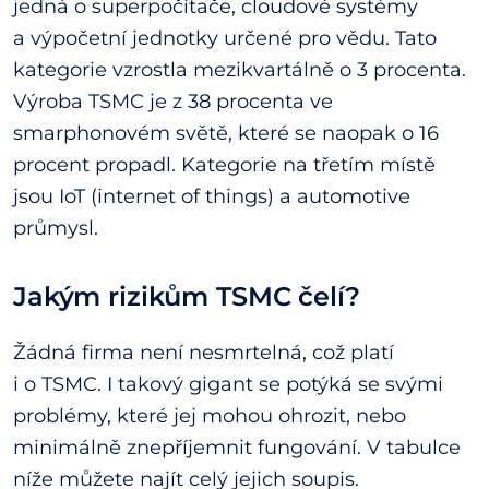
jedná o superpočítače, cloudové systémy
a výpočetní jednotky určené pro vědu. Tato
kategorie vzrostla mezikvartálně o 3 procenta.
Výroba TSMC je z 38 procenta ve
smarphonovém světě, které se naopak o 16
procent propadl. Kategorie na třetím místě
jsou IoT (internet of things) a automotive
průmysl.
Jakým rizikům TSMC čelí?
Žádná firma není nesmrtelná, což platí
i o TSMC. I takový gigant se potýká se svými
problémy, které jej mohou ohrozit, nebo
minimálně znepříjemnit fungování. V tabulce
níže můžete najít celý jejich soupis.