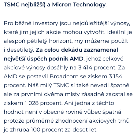
TSMC nejbližší) a Micron Technology
.
Pro běžné investory jsou nejdůležitější výnosy,
které jim jejich akcie mohou vytvořit. Ideální je
alespoň pětiletý horizont, my můžeme použít
i desetiletý.
Za celou dekádu zaznamenal
největší úspěch podnik AMD
, jehož celkové
akciové výnosy dosáhly na 3 414 procent. Za
AMD se postavil Broadcom se ziskem 3 154
procent. Náš milý TSMC si také nevedl špatně,
ale za prvními dvěma místy zásadně zaostal se
ziskem 1 028 procent. Ani jedna z těchto
hodnot není v obecné rovině vůbec špatná,
protože průměrné zhodnocení akciových trhů
je zhruba 100 procent za deset let.