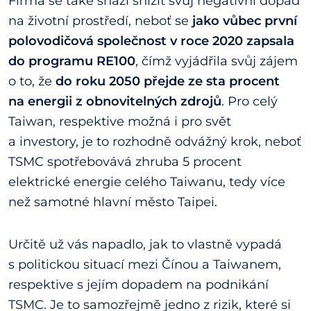
Firma se také snaží snížit svůj negativní dopad
na životní prostředí, neboť se
jako vůbec první
polovodičová společnost v roce 2020 zapsala
do programu RE100
, čímž vyjádřila svůj zájem
o to, že
do roku 2050 přejde ze sta procent
na energii z obnovitelných zdrojů
. Pro celý
Taiwan, respektive možná i pro svět
a investory, je to rozhodně odvážný krok, neboť
TSMC spotřebovává zhruba 5 procent
elektrické energie celého Taiwanu, tedy více
než samotné hlavní město Taipei.
Určitě už vás napadlo, jak to vlastně vypadá
s politickou situací mezi Čínou a Taiwanem,
respektive s jejím dopadem na podnikání
TSMC. Je to samozřejmě jedno z rizik, které si