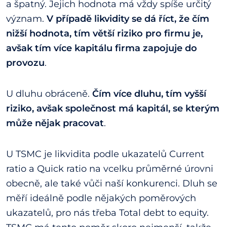
a špatný. Jejich hodnota má vždy spíše určitý
význam.
V případě likvidity se dá říct, že čím
nižší hodnota, tím větší riziko pro firmu je,
avšak tím více kapitálu firma zapojuje do
provozu
.
U dluhu obráceně.
Čím více dluhu, tím vyšší
riziko, avšak společnost má kapitál, se kterým
může nějak pracovat
.
U TSMC je likvidita podle ukazatelů Current
ratio a Quick ratio na vcelku průměrné úrovni
obecně, ale také vůči naší konkurenci. Dluh se
měří ideálně podle nějakých poměrových
ukazatelů, pro nás třeba Total debt to equity.