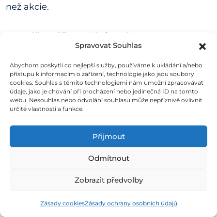
než akcie.
3. Vyplňte příkaz a akcie nakupte
Spravovat Souhlas
Na pravé straně máte ovládací konzoli. V
Abychom poskytli co nejlepší služby, používáme k ukládání a/nebo
menu zvolte
modré tlačítko Market
. Před
přístupu k informacím o zařízení, technologie jako jsou soubory
cookies. Souhlas s těmito technologiemi nám umožní zpracovávat
vámi se otevře vyskakovací okno, ve kterém
údaje, jako je chování při procházení nebo jedinečná ID na tomto
stačí zvolit množství akcií, které chcete
webu. Nesouhlas nebo odvolání souhlasu může nepříznivě ovlivnit
určité vlastnosti a funkce.
nakoupit.
Přijmout
Příkaz Market je ten nejjednodušší ze všech.
Zobchoduje se hned po odeslání nebo při
Odmítnout
první příležitosti, takže nemusíte řešit cenu,
Zobrazit předvolby
pouze množství akcií.
Zásady cookies
Zásady ochrany osobních údajů
Často kladené otázky (FAQ)