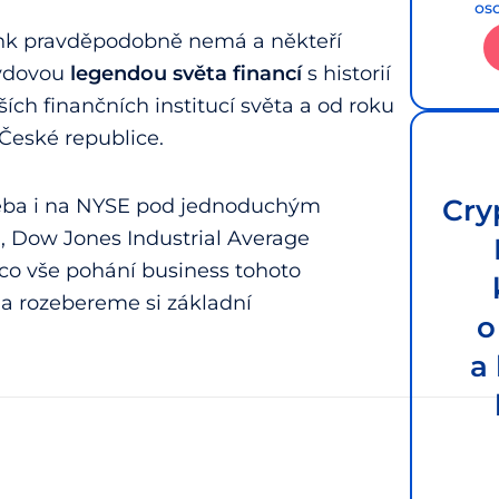
os
ank pravděpodobně nemá a někteří
avdovou
legendou světa financí
s historií
ších finančních institucí světa a od roku
v České republice.
Cry
třeba i na NYSE pod jednoduchým
0, Dow Jones Industrial Average
 co vše pohání business tohoto
 a rozebereme si základní
o
a