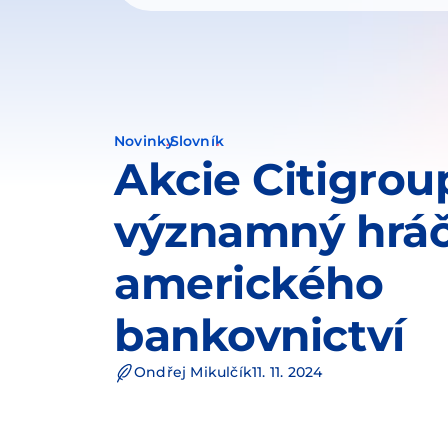
Novinky
Slovník
Akcie Citigrou
významný hrá
amerického
bankovnictví
Ondřej Mikulčík
11. 11. 2024