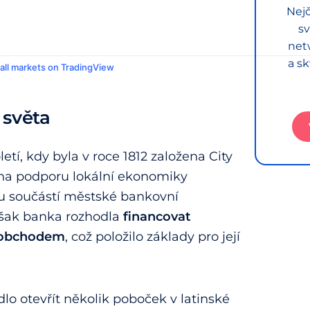
Nejč
sv
net
a sk
 all markets on TradingView
 světa
tí, kdy byla v roce 1812 založena City
 na podporu lokální ekonomiky
vou součástí městské bankovní
 však banka rozhodla
financovat
m obchodem
, což položilo základy pro její
o otevřít několik poboček v latinské