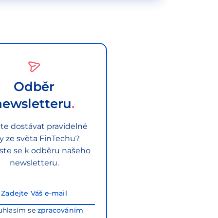
Odběr
newsletteru
te dostávat pravidelné
py ze světa FinTechu?
aste se k odběru našeho
newsletteru.
uhlasím se
zpracováním