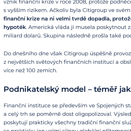
vznik finanční krize v roce 2008, protože podněc
s vyšším rizikem. Ačkoliv byla Citigroup ve sv
finanční krize na ni velmi tvrdě dopadla, proto
hypoték
. Americká vláda jí musela poskytnout 
miliard dolarů. Skupina následně prošla také pods
Do dnešního dne však Citigroup úspěšně provoz
z největších světových finančních institucí a obs
více než 100 zemích.
Podnikatelský model – téměř jak
Finanční instituce se především ve Spojených s
a celý trh se poměrně dost oligopolizoval. Výsle
poskytují prakticky všechny tradiční finanční slu
se prakticky jen velmi silnou globální přítomnost