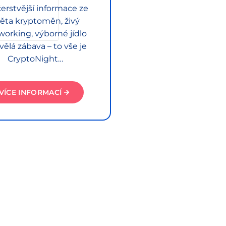
erstvější informace ze
ěta kryptoměn, živý
working, výborné jídlo
vělá zábava – to vše je
CryptoNight…
VÍCE INFORMACÍ