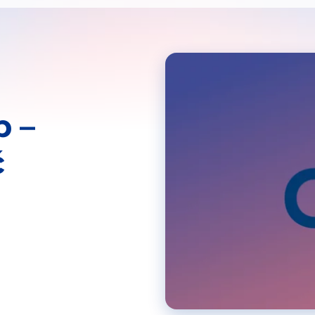
p –
č