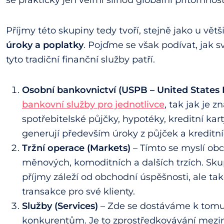
Příjmy této skupiny tedy tvoří, stejně jako u větš
úroky a poplatky
. Pojďme se však podívat, jak 
tyto tradiční finanční služby patří.
Osobní bankovnictví (USPB – United States
bankovní služby pro jednotlivce
, tak jak je z
spotřebitelské půjčky, hypotéky, kreditní kar
generují především úroky z půjček a kreditní
Tržní operace (Markets)
– Tímto se myslí ob
měnových, komoditních a dalších trzích. Sku
příjmy záleží od obchodní úspěšnosti, ale ta
transakce pro své klienty.
Služby (Services)
– Zde se dostáváme k tomu, 
konkurentům. Je to zprostředkovávání mezinár