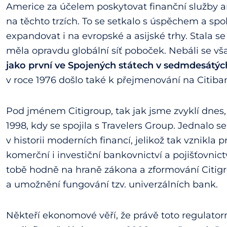
Americe za účelem poskytovat finanční služby
na těchto trzích. To se setkalo s úspěchem a spo
expandovat i na evropské a asijské trhy. Stala s
měla opravdu globální síť poboček. Nebáli se vša
jako první ve Spojených státech v sedmdesátý
v roce 1976 došlo také k přejmenování na Citiba
Pod jménem Citigroup, tak jak jsme zvyklí dnes, 
1998, kdy se spojila s Travelers Group. Jednalo 
v historii moderních financí, jelikož tak vznikla 
komerční i investiční bankovnictví a pojišťovnic
tobě hodně na hraně zákona a zformování Citigro
a umožnění fungování tzv. univerzálních bank.
Někteří ekonomové věří, že právě toto regulatorn