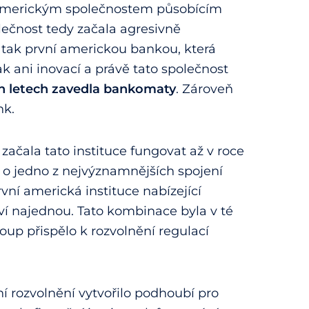
 americkým společnostem působícím
lečnost tedy začala agresivně
e tak první americkou bankou, která
k ani inovací a právě tato společnost
ch letech zavedla bankomaty
. Zároveň
nk.
začala tato instituce fungovat až v roce
se o jedno z nejvýznamnějších spojení
první americká instituce nabízející
tví najednou. Tato kombinace byla v té
up přispělo k rozvolnění regulací
í rozvolnění vytvořilo podhoubí pro