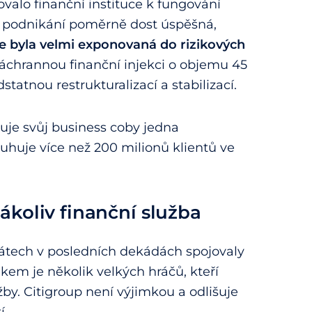
ovalo finanční instituce k fungování
ém podnikání poměrně dost úspěšná,
že byla velmi exponovaná do rizikových
záchrannou finanční injekci o objemu 45
tatnou restrukturalizací a stabilizací.
uje svůj business coby jedna
luhuje více než 200 milionů klientů ve
ákoliv finanční služba
tátech v posledních dekádách spojovaly
dkem je několik velkých hráčů, kteří
žby. Citigroup není výjimkou a odlišuje
í.