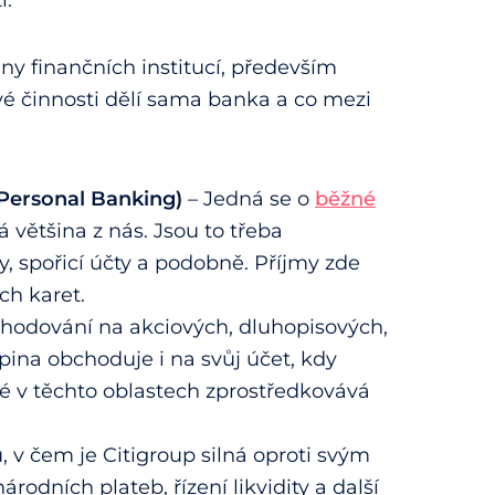
iny finančních institucí, především
své činnosti dělí sama banka a co mezi
 Personal Banking)
– Jedná se o
běžné
ná většina z nás. Jsou to třeba
ty, spořicí účty a podobně. Příjmy zde
ch karet.
chodování na akciových, dluhopisových,
pina obchoduje i na svůj účet, kdy
ké v těchto oblastech zprostředkovává
v čem je Citigroup silná oproti svým
odních plateb, řízení likvidity a další