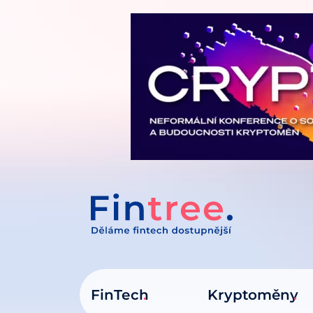
IT NA OBSAH
FinTech
Kryptoměny