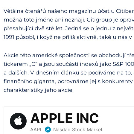
Většina čtenářů našeho magazínu účet u Citib
možná toto jméno ani neznají. Citigroup je opr
přesahující dvě stě let. Jedná se o jednu z největ
1991 působí, i když ne příliš aktivně, také u nás 
Akcie této americké společnosti se obchodují 
tickerem „C“ a jsou součástí indexů jako S&P 10
a dalších. V dnešním článku se podíváme na to,
finančního giganta, porovnáme jej s konkurenty
charakteristiky jeho akcie.