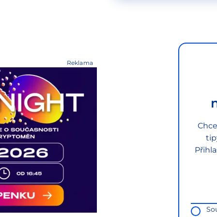
Reklama
Chce
ti
Přihl
So