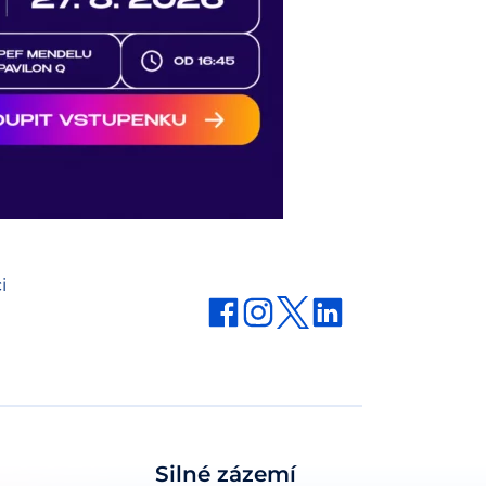
i
Silné zázemí