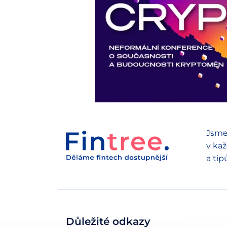
Jsme
v kaž
a tip
Důležité odkazy