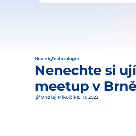
Novinky
Technologie
Nenechte si ují
meetup v Brn
Ondřej Mikulčík
15. 11. 2023