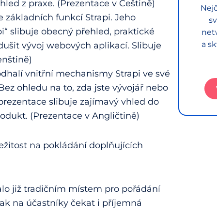
hled z praxe. (Prezentace v Češtině)
Nejč
základních funkcí Strapi. Jeho
sv
“ slibuje obecný přehled, praktické
net
a sk
ušit vývoj webových aplikací. Slibuje
enštině)
 odhalí vnitřní mechanismy Strapi ve své
Bez ohledu na to, zda jste vývojář nebo
prezentace slibuje zajímavý vhled do
rodukt. (Prezentace v Angličtině)
ežitost na pokládání doplňujících
lo již tradičním místem pro pořádání
ak na účastníky čekat i příjemná