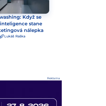
 washing: Když se
inteligence stane
ketingová nálepka
e
Lukáš Raška
Reklama