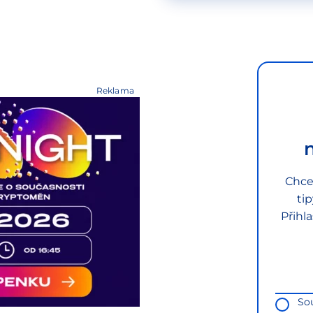
Reklama
Chce
ti
Přihl
So