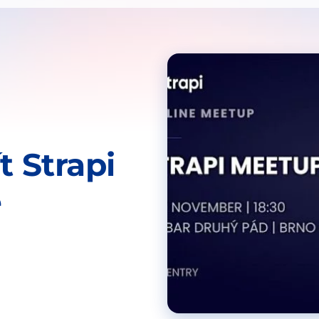
t Strapi
ě