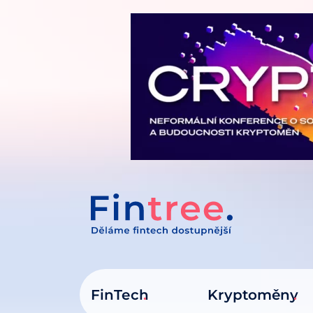
IT NA OBSAH
FinTech
Kryptoměny