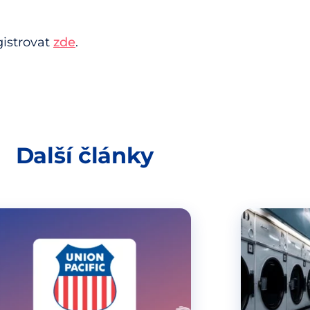
gistrovat
zde
.
Další články