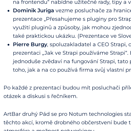
na frontendu“ nabídne užitečné rady, tipy a v
Dominik Juriga
vezme posluchače za hranice 
prezentace „Přesahujeme s pluginy pro Strapi
využití pluginů a způsoby, jak mohou zjednod
také praktickou ukázku. (Prezentace ve Slov
Pierre Burgy
, spoluzakladatel a CEO Strapi,
prezentaci „Jak ve Strapi používáme Strapi“. 
jednoduše zvědaví na fungování Strapi, tato 
toho, jak a na co používá firma svůj vlastní p
Po každé z prezentací budou mít posluchači příl
otázek a diskusi s řečníkem.
ArtBar druhý Pád se pro Notum technologies sta
těchto akcí, kromě drobného občerstvení bude t
atmosféra a možnost networkingu.