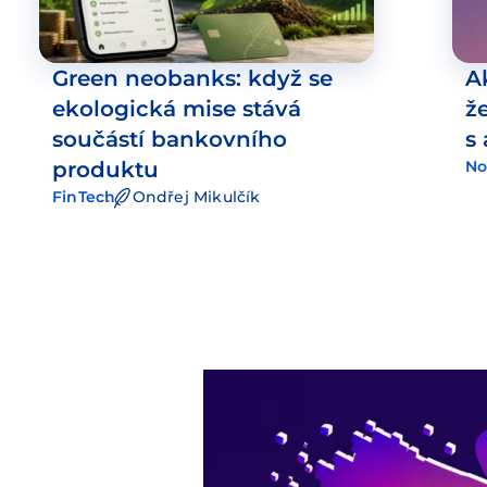
Green neobanks: když se
A
ekologická mise stává
ž
součástí bankovního
s
produktu
No
FinTech
Ondřej Mikulčík