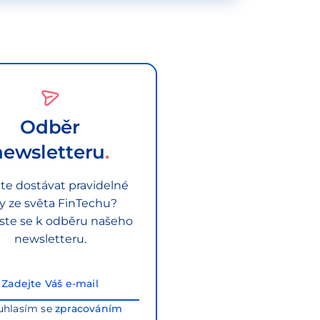
Odběr
newsletteru
te dostávat pravidelné
py ze světa FinTechu?
aste se k odběru našeho
newsletteru.
uhlasím se
zpracováním