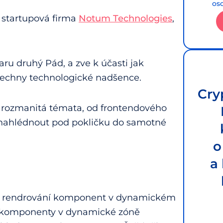
os
 startupová firma
Notum Technologies
,
aru druhý Pád, a zve k účasti jak
všechny technologické nadšence.
Cry
 rozmanitá témata, od frontendového
o nahlédnout pod pokličku do samotné
o
a
 rendrování komponent v dynamickém
t komponenty v dynamické zóně