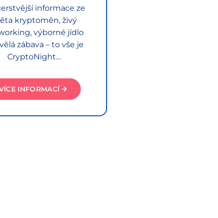
erstvější informace ze
ěta kryptoměn, živý
working, výborné jídlo
vělá zábava – to vše je
CryptoNight…
VÍCE INFORMACÍ