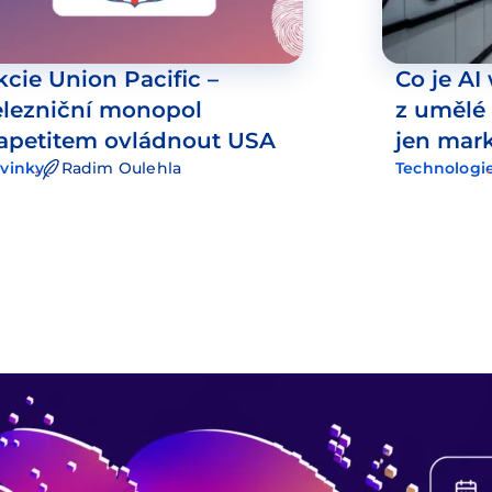
kcie Union Pacific –
Co je AI
elezniční monopol
z umělé 
 apetitem ovládnout USA
jen mar
vinky
Radim Oulehla
Technologi