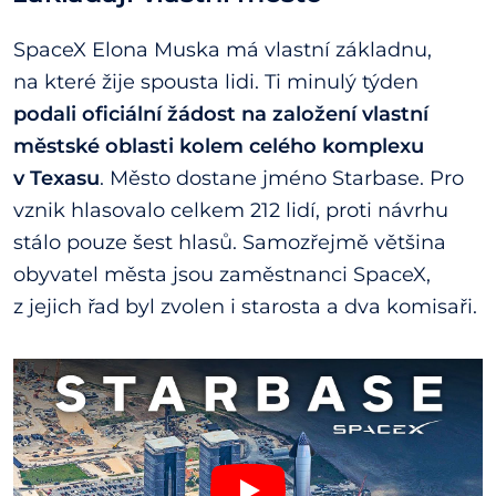
SpaceX Elona Muska má vlastní základnu,
na které žije spousta lidi. Ti minulý týden
podali oficiální žádost na založení vlastní
městské oblasti kolem celého komplexu
v Texasu
. Město dostane jméno Starbase. Pro
vznik hlasovalo celkem 212 lidí, proti návrhu
stálo pouze šest hlasů. Samozřejmě většina
obyvatel města jsou zaměstnanci SpaceX,
z jejich řad byl zvolen i starosta a dva komisaři.