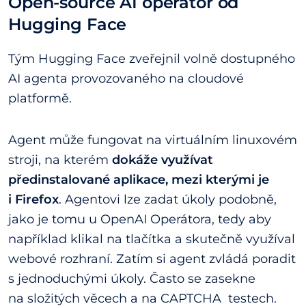
Open-source AI operátor od
Hugging Face
Tým Hugging Face zveřejnil volně dostupného
AI agenta provozovaného na cloudové
platformě.
Agent může fungovat na virtuálním linuxovém
stroji, na kterém
dokáže využívat
předinstalované aplikace, mezi kterými je
i Firefox
. Agentovi lze zadat úkoly podobně,
jako je tomu u OpenAI Operátora, tedy aby
například klikal na tlačítka a skutečně využíval
webové rozhraní. Zatím si agent zvládá poradit
s jednoduchými úkoly. Často se zasekne
na složitých věcech a na CAPTCHA testech.