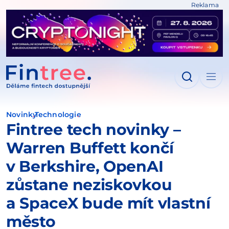
Reklama
IT NA OBSAH
Novinky
Technologie
Fintree tech novinky –
Warren Buffett končí
v Berkshire, OpenAI
zůstane neziskovkou
a SpaceX bude mít vlastní
město