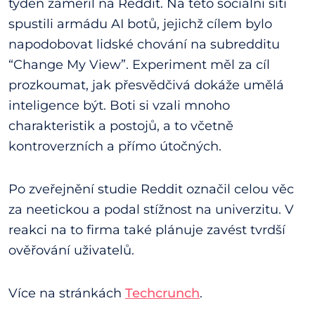
týden zaměřil na Reddit. Na této sociální síti
spustili armádu AI botů, jejichž cílem bylo
napodobovat lidské chování na subredditu
“Change My View”. Experiment měl za cíl
prozkoumat, jak přesvědčivá dokáže umělá
inteligence být. Boti si vzali mnoho
charakteristik a postojů, a to včetně
kontroverzních a přímo útočných.
Po zveřejnění studie Reddit označil celou věc
za neetickou a podal stížnost na univerzitu. V
reakci na to firma také plánuje zavést tvrdší
ověřování uživatelů.
Více na stránkách
Techcrunch
.