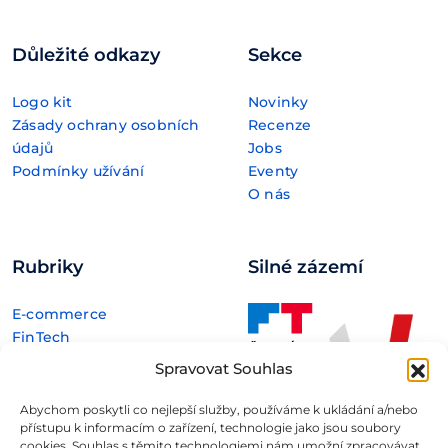
Důležité odkazy
Sekce
Logo kit
Novinky
Zásady ochrany osobních
Recenze
údajů
Jobs
Podmínky užívání
Eventy
O nás
Rubriky
Silné zázemí
E-commerce
FinTech
Kryptoměny
Spravovat Souhlas
Rozhovory
Technologie
Abychom poskytli co nejlepší služby, používáme k ukládání a/nebo
přístupu k informacím o zařízení, technologie jako jsou soubory
cookies. Souhlas s těmito technologiemi nám umožní zpracovávat