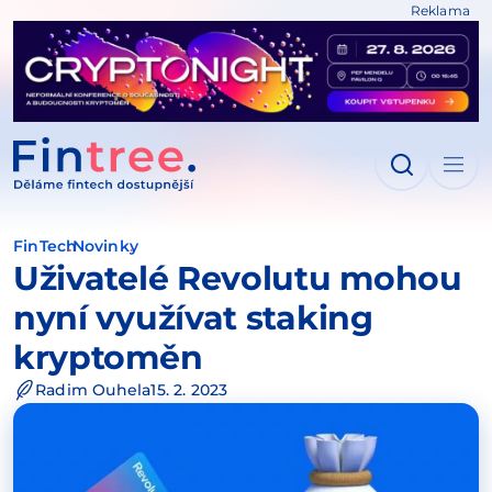
Reklama
IT NA OBSAH
FinTech
Novinky
Uživatelé Revolutu mohou
nyní využívat staking
kryptoměn
Radim Ouhela
15. 2. 2023