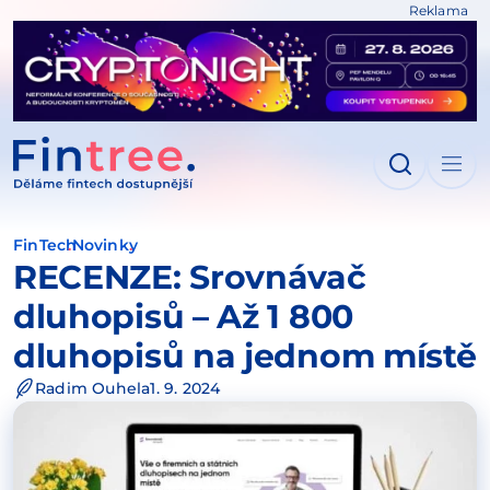
Reklama
IT NA OBSAH
FinTech
Novinky
RECENZE: Srovnávač
dluhopisů – Až 1 800
dluhopisů na jednom místě
Radim Ouhela
1. 9. 2024