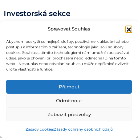
Investorská sekce
Investorská sekce na Srovnávač dluhopisů
Spravovat Souhlas
nabízí komplexní přehled o portfoliu
Abychom poskytli co nejlepší služby, používáme k ukládání a/nebo
dluhopisů, včetně detailních informací
přístupu k informacím o zařízení, technologie jako jsou soubory
cookies. Souhlas s těmito technologiemi nám umožní zpracovávat
o jednotlivých investicích a emitentech.
údaje, jako je chování při procházení nebo jedinečná ID na tomto
webu. Nesouhlas nebo odvolání souhlasu může nepříznivě ovlivnit
Jednou z hlavních výhod je možnost sledovat
určité vlastnosti a funkce.
změny stavu emise a emitenta, přičemž
uživatelé jsou o těchto změnách informováni
Přijmout
jak v aplikaci, tak e-mailem. Dále poskytuje
přehled výnosů v čase, což zahrnuje minulé
Odmítnout
i budoucí výplaty úroků a termíny vrácení
Zobrazit předvolby
jistin, což investorům usnadňuje plánování.
Zásady cookies
Zásady ochrany osobních údajů