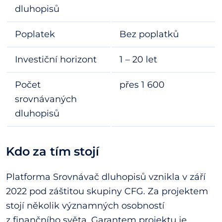
dluhopisů
Poplatek
Bez poplatků
Investiční horizont
1 – 20 let
Počet
přes 1 600
srovnávaných
dluhopisů
Kdo za tím stojí
Platforma Srovnávač dluhopisů vznikla v září
2022 pod záštitou skupiny CFG. Za projektem
stojí několik významných osobností
z finančního světa. Garantem projektu je