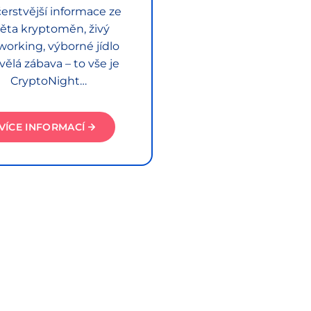
erstvější informace ze
ěta kryptoměn, živý
working, výborné jídlo
vělá zábava – to vše je
CryptoNight…
VÍCE INFORMACÍ