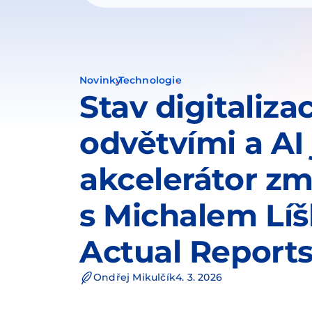
Novinky
Technologie
Stav digitaliza
odvětvími a AI
akcelerátor z
s Michalem Lí
Actual Report
Ondřej Mikulčík
4. 3. 2026