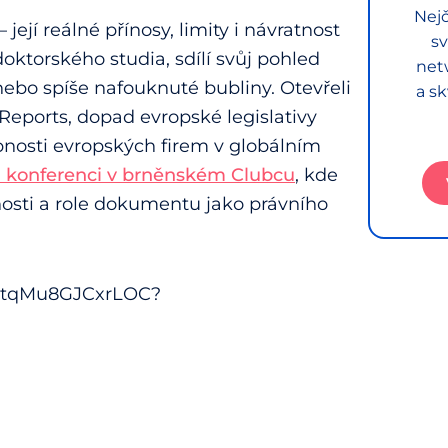
Nejč
jí reálné přínosy, limity i návratnost
sv
doktorského studia, sdílí svůj pohled
net
nebo spíše nafouknuté bubliny. Otevřeli
a sk
 Reports, dopad evropské legislativy
nosti evropských firem v globálním
 konferenci v brněnském Clubcu
, kde
nosti a role dokumentu jako právního
2IGtqMu8GJCxrLOC?