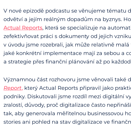
V nové epizodě podcastu se věnujeme tématu dig
odvětví a jejím reálným dopadům na byznys. Ho
Actual Reports
, která se specializuje na auto
zefektivňovat práci s dokumenty od jejich vzniku
v úvodu jsme rozebrali, jak může relativně mal
jaké konkrétní implementace mají za sebou a co
a strategie přes finanční plánování až po každod
Významnou část rozhovoru jsme věnovali také
Report
,
který Actual Reports připravil jako prak
podniky. Diskutovali jsme rozdíl mezi digitální 
zralostí, důvody, proč digitalizace často nepřináší
tak, aby generovala měřitelnou businessovou h
stories ani pohled na stav digitalizace ve finanč