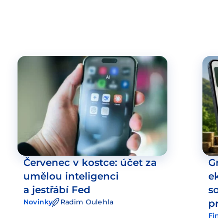
Červenec v kostce: účet za
G
umělou inteligenci
e
a jestřábí Fed
s
Novinky
Radim Oulehla
p
Fi