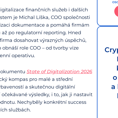
os
italizace finančních služeb i dalších
stem je Michal Líška, COO společnosti
matizaci dokumentace a pomáhá firmám
 až po regulatorní reporting. Hned
á firma dosahovat výrazných úspěchů,
 obnáší role COO – od tvorby vize
Cry
enní operativu.
 dokumentu
State of Digitalization 2026
o
tický kompas pro malé a střední
a
vybaveností a skutečnou digitální
 očekávané výsledky, i to, jak ji nastavit
odnotu. Nechyběly konkrétní success
ních službách.