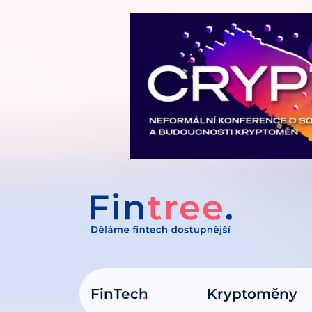
IT NA OBSAH
FinTech
Kryptoměny