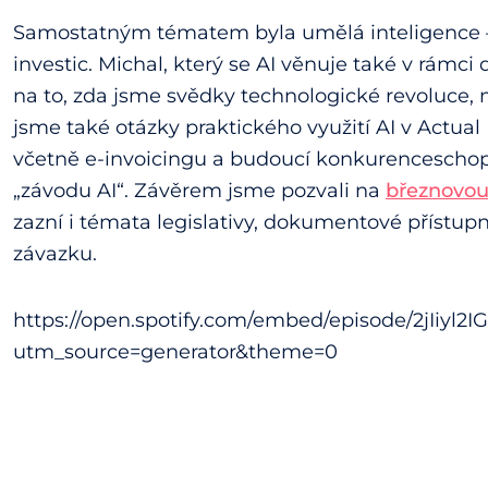
Samostatným tématem byla umělá inteligence – je
investic. Michal, který se AI věnuje také v rámci 
na to, zda jsme svědky technologické revoluce, 
jsme také otázky praktického využití AI v Actual
včetně e-invoicingu a budoucí konkurenceschop
„závodu AI“. Závěrem jsme pozvali na
březnovou
zazní i témata legislativy, dokumentové přístup
závazku.
https://open.spotify.com/embed/episode/2jIiyl
utm_source=generator&theme=0