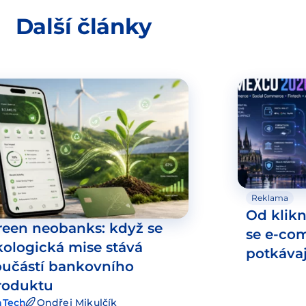
Další články
Reklama
Od klikn
reen neobanks: když se
se e-co
kologická mise stává
potkáva
oučástí bankovního
roduktu
nTech
Ondřej Mikulčík