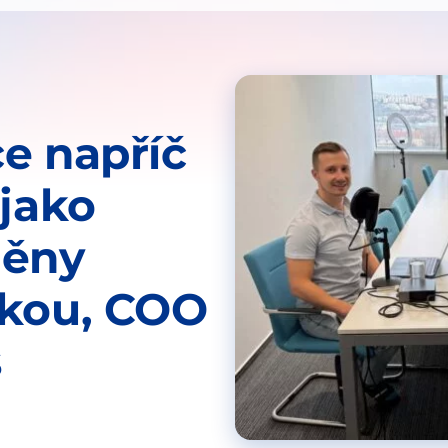
ce napříč
 jako
měny
škou, COO
s