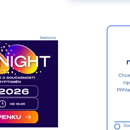
Reklama
Chce
ti
Přihl
So