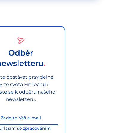
Odběr
newsletteru
te dostávat pravidelné
py ze světa FinTechu?
aste se k odběru našeho
newsletteru.
uhlasím se
zpracováním