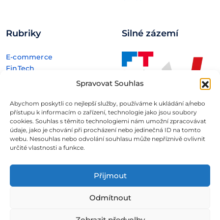
Rubriky
Silné zázemí
E-commerce
FinTech
Kryptoměny
Spravovat Souhlas
Rozhovory
Technologie
Abychom poskytli co nejlepší služby, používáme k ukládání a/nebo
přístupu k informacím o zařízení, technologie jako jsou soubory
cookies. Souhlas s těmito technologiemi nám umožní zpracovávat
údaje, jako je chování při procházení nebo jedinečná ID na tomto
webu. Nesouhlas nebo odvolání souhlasu může nepříznivě ovlivnit
určité vlastnosti a funkce.
Fintree s.r.o. , IČO: 11932741 , Nové sady 988/2, Staré Brno,
602 00 Brno
Přijmout
Všechny informace uveřejněné na webovém
Odmítnout
portálu
Fintree.cz
jsou určeny výhradně ke studijním
a informativním účelům a neslouží v žádném případě coby
Zobrazit předvolby