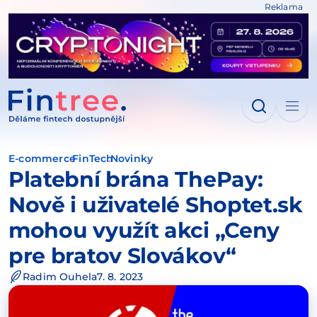
Reklama
IT NA OBSAH
E-commerce
FinTech
Novinky
Platební brána ThePay:
Nově i uživatelé Shoptet.sk
mohou využít akci „Ceny
pre bratov Slovákov“
Radim Ouhela
7. 8. 2023