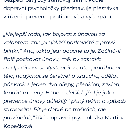
bezpečnost jízdy stanovují sami. Podle
dopravní psycholožky představuje přestávka
v řízení i prevenci proti únavě a vyčerpání.
„Nejlepší rada, jak bojovat s únavou za
volantem, zní: „Nejbližší parkoviště a pravý
blinkr.“ Ano, takto jednoduché to je. Začíná-li
řidič pociťovat únavu, měl by zastavit
a odpočinout si. Vystoupit z auta, protáhnout
tělo, nadýchat se čerstvého vzduchu, udělat
pár kroků, jeden dva dřepy, předklon, záklon,
kroužit rameny. Během delších jízd je jako
prevence únavy důležitý i pitný režim a způsob
stravování. Pít je dobré po troškách, ale
pravidelně,“
říká dopravní psycholožka Martina
Kopečková.