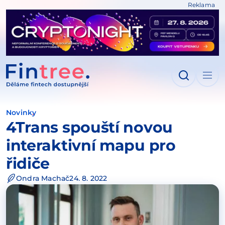
Reklama
IT NA OBSAH
Novinky
4Trans spouští novou
interaktivní mapu pro
řidiče
Ondra Machač
24. 8. 2022