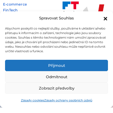
E-commerce
FinTech
Kryptoměny
Spravovat Souhlas
Rozhovory
Technologie
Abychom poskytli co nejlepší služby, používáme k ukládání a/nebo
přístupu k informacím o zařízení, technologie jako jsou soubory
cookies. Souhlas s těmito technologiemi nám umožní zpracovávat
údaje, jako je chování při procházení nebo jedinečná ID na tomto
webu. Nesouhlas nebo odvolání souhlasu může nepříznivě ovlivnit
určité vlastnosti a funkce.
Fintree s.r.o. , IČO: 11932741 , Nové sady 988/2, Staré Brno,
602 00 Brno
Přijmout
Všechny informace uveřejněné na webovém
Odmítnout
portálu
Fintree.cz
jsou určeny výhradně ke studijním
a informativním účelům a neslouží v žádném případě coby
Zobrazit předvolby
konkrétní investiční doporučení.
Více informací naleznete
zde
.
Zásady cookies
Zásady ochrany osobních údajů