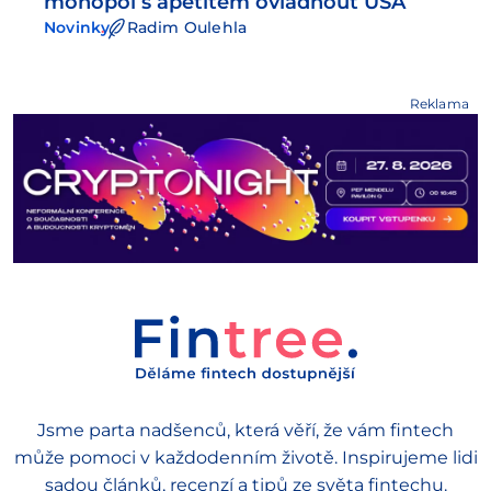
monopol s apetitem ovládnout USA
Novinky
Radim Oulehla
Reklama
Jsme parta nadšenců, která věří, že vám fintech
může pomoci v každodenním životě. Inspirujeme lidi
sadou článků, recenzí a tipů ze světa fintechu.