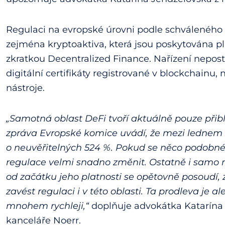
Regulaci na evropské úrovni podle schváleného
zejména kryptoaktiva, která jsou poskytována pln
zkratkou Decentralized Finance. Nařízení neposti
digitální certifikáty registrované v blockchainu,
nástroje.
„Samotná oblast DeFi tvoří aktuálně pouze přib
zpráva Evropské komice uvádí, že mezi lednem 
o neuvěřitelných 524 %. Pokud se něco podobn
regulace velmi snadno změnit. Ostatně i samo na
od začátku jeho platnosti se opětovně posoudí, 
zavést regulaci i v této oblasti. Ta prodleva je al
mnohem rychleji,“
doplňuje advokátka Katarína
kanceláře Noerr.