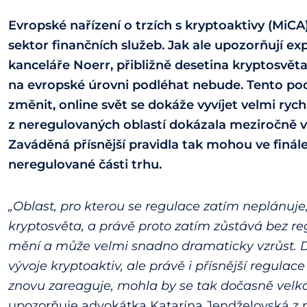
Evropské nařízení o trzích s kryptoaktivy (MiC
sektor finančních služeb. Jak ale upozorňují ex
kanceláře Noerr, přibližně desetina kryptosvěta
na evropské úrovni podléhat nebude. Tento pod
změnit, online svět se dokáže vyvíjet velmi rych
z neregulovaných oblastí dokázala meziročně v
Zaváděná přísnější pravidla tak mohou ve finál
neregulované části trhu.
„Oblast, pro kterou se regulace zatím neplánuje,
kryptosvěta, a právě proto zatím zůstává bez re
mění a může velmi snadno dramaticky vzrůst. 
vývoje kryptoaktiv, ale právě i přísnější regul
znovu zareaguje, mohla by se tak dočasně velká 
upozorňuje advokátka Katarína Jendželovská z 