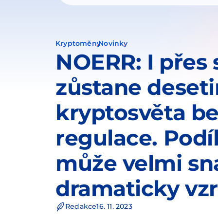
Kryptoměny
Novinky
NOERR: I přes
zůstane deset
kryptosvěta b
regulace. Podí
může velmi s
dramaticky vzr
Redakce
16. 11. 2023