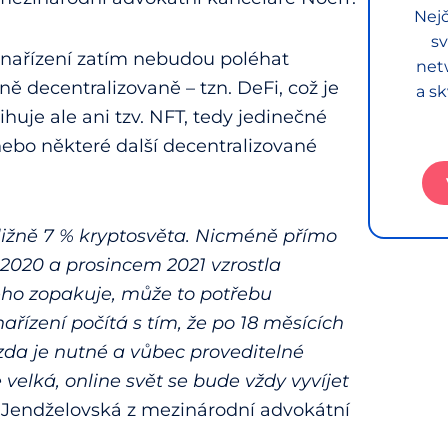
Nejč
sv
 nařízení zatím nebudou poléhat
net
ě decentralizovaně – tzn. DeFi, což je
a sk
huje ale ani tzv. NFT, tedy jedinečné
 nebo některé další decentralizované
ližně 7 % kryptosvěta. Nicméně přímo
2020 a prosincem 2021 vzrostla
ého zopakuje, může to potřebu
řízení počítá s tím, že po 18 měsících
zda je nutné a vůbec proveditelné
e velká, online svět se bude vždy vyvíjet
 Jendželovská z mezinárodní advokátní