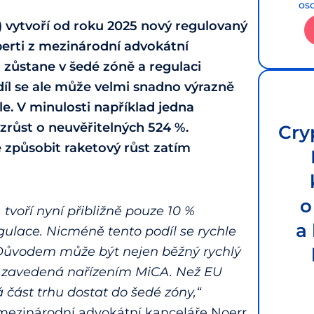
os
A) vytvoří od roku 2025 nový regulovaný
perti z mezinárodní advokátní
 zůstane v šedé zóně a regulaci
íl se ale může velmi snadno výrazně
le. V minulosti například jedna
zrůst o neuvěřitelných 524 %.
Cry
e způsobit raketový růst zatím
o
 tvoří nyní přibližně pouze 10 %
a
gulace. Nicméně tento podíl se rychle
Důvodem může být nejen běžný rychlý
ace zavedená nařízením MiCA. Než EU
část trhu dostat do šedé zóny,“
mezinárodní advokátní kanceláře Noerr.