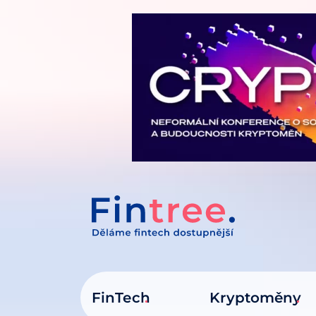
IT NA OBSAH
FinTech
Kryptoměny