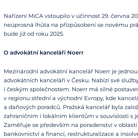
Nařízení MiCA vstoupilo v účinnost 29. června 2
neúprosná lhůta na přizpůsobení se novému prá
bude již od roku 2025.
O advokátní kanceláři Noerr
Mezinárodní advokátní kancelář Noerr je jednou
advokátních kanceláří v Česku. Nabízí své slu
i českým společnostem. Noerr má silné postave
v regionu střední a východní Evropy, kde kancel
a daňových poradců. Pražská kancelář byla založen
zahraničním i lokálním klientům v souvislosti s j
Zaměřuje se především na poradenství v oblasti f
bankovnictví a financí, restrukturalizace a inso