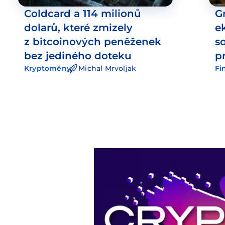
Coldcard a 114 milionů
G
dolarů, které zmizely
e
z bitcoinových peněženek
s
bez jediného doteku
p
Kryptoměny
Michal Mrvoljak
Fi