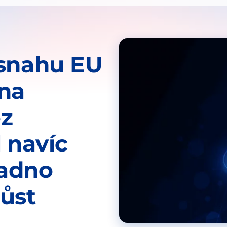
 snahu EU
ina
ez
l navíc
nadno
ůst