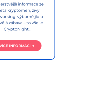
erstvější informace ze
ěta kryptoměn, živý
working, výborné jídlo
vělá zábava – to vše je
CryptoNight…
VÍCE INFORMACÍ