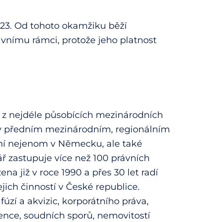
023. Od tohoto okamžiku běží
vnímu rámci, protože jeho platnost
 z nejdéle působících mezinárodních
žby předním mezinárodním, regionálním
ní nejenom v Německu, ale také
ář zastupuje více než 100 právních
a již v roce 1990 a přes 30 let radí
ejich činností v České republice.
úzí a akvizic, korporátního práva,
lvence, soudních sporů, nemovitostí