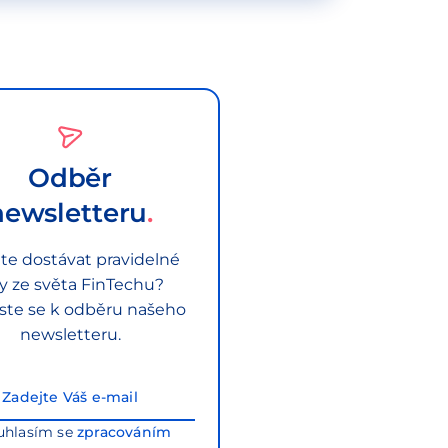
Odběr
newsletteru
te dostávat pravidelné
py ze světa FinTechu?
aste se k odběru našeho
newsletteru.
uhlasím se
zpracováním