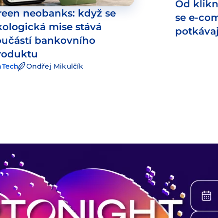
Od klikn
reen neobanks: když se
se e-co
kologická mise stává
potkáva
oučástí bankovního
roduktu
nTech
Ondřej Mikulčík