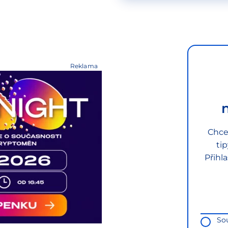
Reklama
Chce
ti
Přihl
So