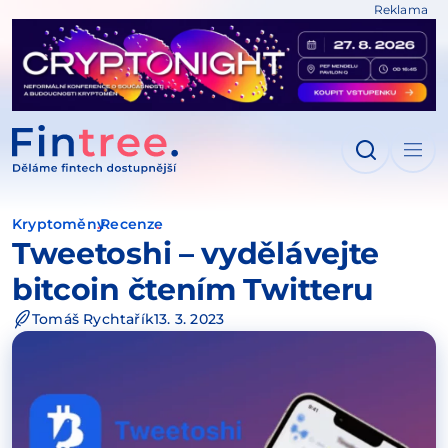
Reklama
IT NA OBSAH
Kryptoměny
Recenze
Tweetoshi – vydělávejte
bitcoin čtením Twitteru
Tomáš Rychtařík
13. 3. 2023