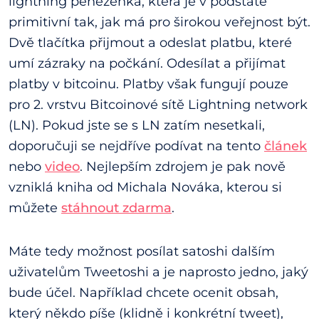
lightning peněženka, která je v podstatě
primitivní tak, jak má pro širokou veřejnost být.
Dvě tlačítka přijmout a odeslat platbu, které
umí zázraky na počkání. Odesílat a přijímat
platby v bitcoinu. Platby však fungují pouze
pro 2. vrstvu Bitcoinové sítě Lightning network
(LN). Pokud jste se s LN zatím nesetkali,
doporučuji se nejdříve podívat na tento
článek
nebo
video
. Nejlepším zdrojem je pak nově
vzniklá kniha od Michala Nováka, kterou si
můžete
stáhnout zdarma
.
Máte tedy možnost posílat satoshi dalším
uživatelům Tweetoshi a je naprosto jedno, jaký
bude účel. Například chcete ocenit obsah,
který někdo píše (klidně i konkrétní tweet),