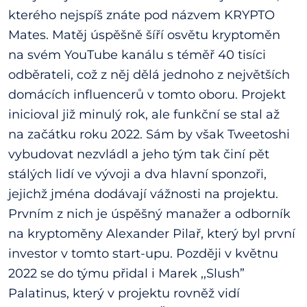
kterého nejspíš znáte pod názvem KRYPTO
Mates. Matěj úspěšně šíří osvětu kryptoměn
na svém YouTube kanálu s téměř 40 tisíci
odběrateli, což z něj dělá jednoho z největších
domácích influencerů v tomto oboru. Projekt
inicioval již minulý rok, ale funkční se stal až
na začátku roku 2022. Sám by však Tweetoshi
vybudovat nezvládl a jeho tým tak činí pět
stálých lidí ve vývoji a dva hlavní sponzoři,
jejichž jména dodávají vážnosti na projektu.
Prvním z nich je úspěšný manažer a odborník
na kryptoměny Alexander Pilař, který byl první
investor v tomto start-upu. Později v květnu
2022 se do týmu přidal i Marek ,,Slush”
Palatinus, který v projektu rovněž vidí