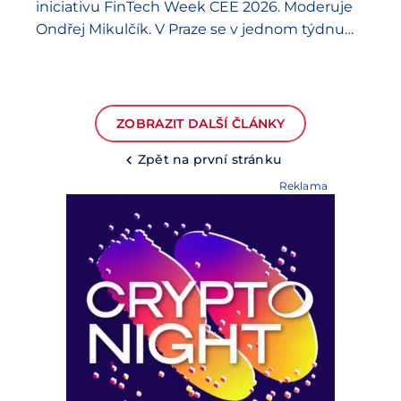
iniciativu FinTech Week CEE 2026. Moderuje
Ondřej Mikulčík. V Praze se v jednom týdnu
časově propojí tři významné konference, ETH
Prague, FinTechers…
ZOBRAZIT DALŠÍ ČLÁNKY
Zpět na první stránku
Reklama