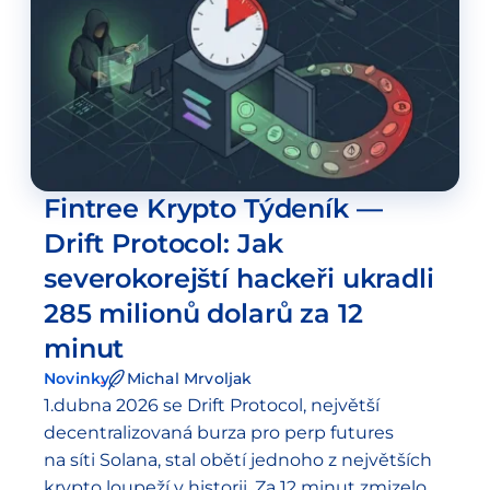
Fintree Krypto Týdeník —
Drift Protocol: Jak
severokorejští hackeři ukradli
285 milionů dolarů za 12
minut
Novinky
Michal Mrvoljak
1.dubna 2026 se Drift Protocol, největší
decentralizovaná burza pro perp futures
na síti Solana, stal obětí jednoho z největších
krypto loupeží v historii. Za 12 minut zmizelo