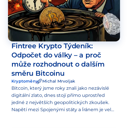
Fintree Krypto Týdeník:
Odpočet do války – a proč
může rozhodnout o dalším
směru Bitcoinu
Kryptoměny
Michal Mrvoljak
Bitcoin, který jsme roky znali jako nezávislé
digitální zlato, dnes stojí přímo uprostřed
jedné z největších geopolitických zkoušek.
Napětí mezi Spojenými státy a Íránem je velká
makroekonomická událost, která s největší
pravděpodobností rozhodne o…