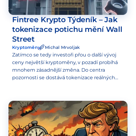
Fintree Krypto Týdeník – Jak
tokenizace potichu mění Wall
Street
Kryptoměny
Michal Mrvoljak
Zatímco se tedy investoři přou o další vývoj
ceny největší kryptoměny, v pozadí probíhá
mnohem zásadnější změna. Do centra
pozornosti se dostává tokenizace reálných
aktiv (Real World Assets – RWA) – technologie,
která může zásadně proměnit fungování…