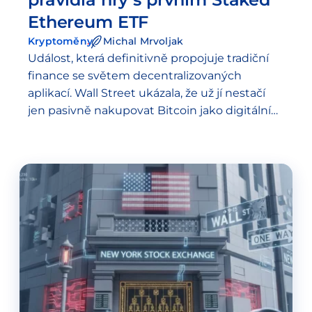
Ethereum ETF
Kryptoměny
Michal Mrvoljak
Událost, která definitivně propojuje tradiční
finance se světem decentralizovaných
aplikací. Wall Street ukázala, že už jí nestačí
jen pasivně nakupovat Bitcoin jako digitální
zlato. Začíná reálně těžit z výnosů v digitální
ekonomice Etherea.