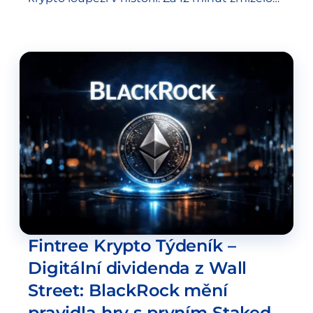
přibližně 285 milionů dolarů, tedy více než
polovina celkové uzamčené…
Fintree Krypto Týdeník –
Digitální dividenda z Wall
Street: BlackRock mění
pravidla hry s prvním Staked