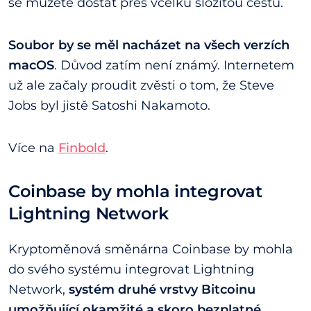
se můžete dostat přes vcelku složitou cestu.
Soubor by se měl nacházet na všech verzích
macOS
. Důvod zatím není známý. Internetem
už ale začaly proudit zvěsti o tom, že Steve
Jobs byl jistě Satoshi Nakamoto.
Více na
Finbold
.
Coinbase by mohla integrovat
Lightning Network
Kryptoměnová směnárna Coinbase by mohla
do svého systému integrovat Lightning
Network,
systém druhé vrstvy Bitcoinu
umožňující okamžité a skoro bezplatné