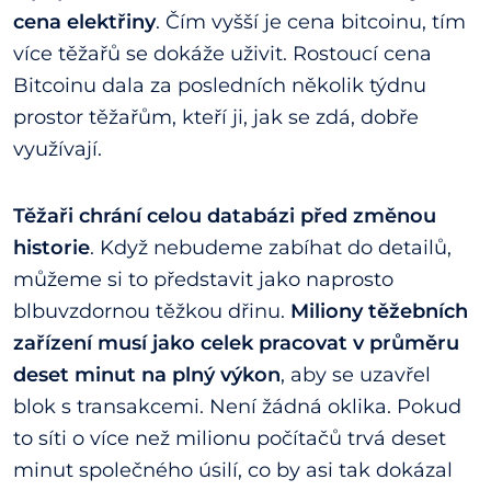
cena elektřiny
. Čím vyšší je cena bitcoinu, tím
více těžařů se dokáže uživit. Rostoucí cena
Bitcoinu dala za posledních několik týdnu
prostor těžařům, kteří ji, jak se zdá, dobře
využívají.
Těžaři chrání celou databázi před změnou
historie
. Když nebudeme zabíhat do detailů,
můžeme si to představit jako naprosto
blbuvzdornou těžkou dřinu.
Miliony těžebních
zařízení musí jako celek pracovat v průměru
deset minut na plný výkon
, aby se uzavřel
blok s transakcemi. Není žádná oklika. Pokud
to síti o více než milionu počítačů trvá deset
minut společného úsilí, co by asi tak dokázal