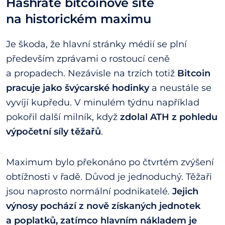
Hashrate bitcoinové sítě
na historickém maximu
Je škoda, že hlavní stránky médií se plní
především zprávami o rostoucí ceně
a propadech. Nezávisle na trzích totiž
Bitcoin
pracuje jako švýcarské hodinky
a neustále se
vyvíjí kupředu. V minulém týdnu například
pokořil další milník, když
zdolal ATH z pohledu
výpočetní síly těžařů
.
Maximum bylo překonáno po čtvrtém zvýšení
obtížnosti v řadě. Důvod je jednoduchý. Těžaři
jsou naprosto normální podnikatelé.
Jejich
výnosy pochází z nově získaných jednotek
a poplatků, zatímco hlavním nákladem je