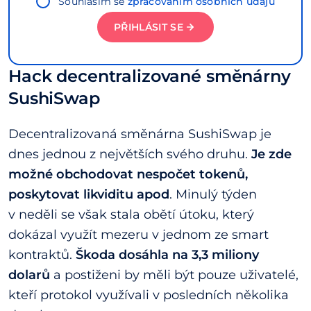
Souhlasím se
zpracováním osobních údajů
PŘIHLÁSIT SE
Hack decentralizované směnárny
SushiSwap
Decentralizovaná směnárna SushiSwap je
dnes jednou z největších svého druhu.
Je zde
možné obchodovat nespočet tokenů,
poskytovat likviditu apod
. Minulý týden
v neděli se však stala obětí útoku, který
dokázal využít mezeru v jednom ze smart
kontraktů.
Škoda dosáhla na 3,3 miliony
dolarů
a postiženi by měli být pouze uživatelé,
kteří protokol využívali v posledních několika