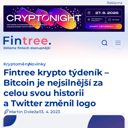
Reklama
IT NA OBSAH
Kryptoměny
Novinky
Fintree krypto týdeník –
Bitcoin je nejsilnější za
celou svou historii
a Twitter změnil logo
Martin Doležal
13. 4. 2023