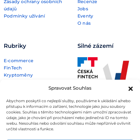
Zásady ochrany osobních
Recenze
údajů
Jobs
Podmínky užívání
Eventy
O nás
Rubriky
Silné zázemí
E-commerce
FinTech
Kryptoměny
Rozhovory
Spravovat Souhlas
Technologie
Abychom poskytli co nejlepší služby, používáme k ukládání a/nebo
přístupu k informacím o zařízení, technologie jako jsou soubory
cookies. Souhlas s těmito technologiemi nám umožní zpracovávat
údaje, jako je chování při procházení nebo jedinečná ID na tomto
webu. Nesouhlas nebo odvolání souhlasu může nepříznivě ovlivnit
Fintree s.r.o. , IČO: 11932741 , Nové sady 988/2, Staré Brno,
určité vlastnosti a funkce.
602 00 Brno