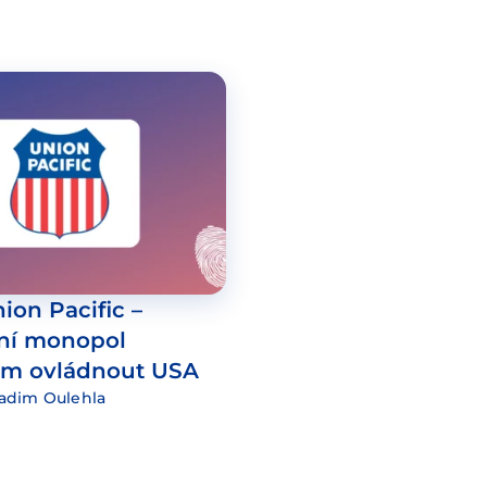
ion Pacific –
ční monopol
tem ovládnout USA
adim Oulehla