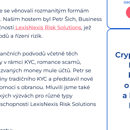
os
e se věnovali rozmanitým formám
r. Naším hostem byl Petr Šich, Business
nosti
⁠LexisNexis Risk Solutions⁠
, jež
dů a řízení rizik.
Cry
inančních podvodů včetně těch
ty v rámci KYC, romance scamů,
takzvaných money mule účtů. Petr se
biny tradičního KYC a představil nové
o
moci s obranou. Mluvili jsme také
a
kých výzvách pro různé typy
a schopnosti LexisNexis Risk Solutions