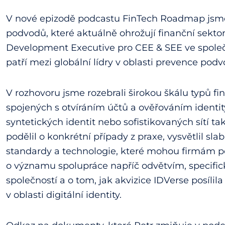
V nové epizodě podcastu FinTech Roadmap jsm
podvodů, které aktuálně ohrožují finanční sekto
Development Executive pro CEE & SEE ve společ
patří mezi globální lídry v oblasti prevence podvo
V rozhovoru jsme rozebrali širokou škálu typů f
spojených s otvíráním účtů a ověřováním identi
syntetických identit nebo sofistikovaných sítí 
podělil o konkrétní případy z praxe, vysvětlil sla
standardy a technologie, které mohou firmám po
o významu spolupráce napříč odvětvím, specific
společností a o tom, jak akvizice IDVerse posílil
v oblasti digitální identity.