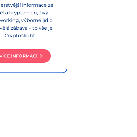
erstvější informace ze
ěta kryptoměn, živý
working, výborné jídlo
vělá zábava – to vše je
CryptoNight…
VÍCE INFORMACÍ