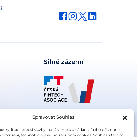
i
Silné zázemí
Spravovat Souhlas
kytli co nejlepší služby, používáme k ukládání a/nebo přístupu k
o zařízení, technologie jako jsou soubory cookies. Souhlas s těmito