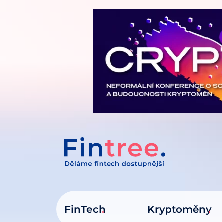
IT NA OBSAH
FinTech
Kryptoměny