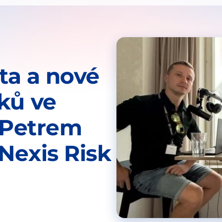
ita a nové
ků ve
s Petrem
Nexis Risk