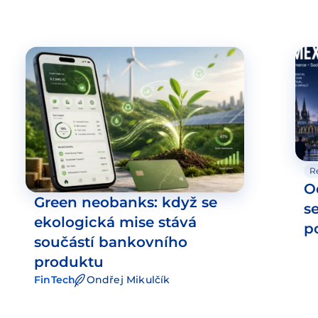
R
O
Green neobanks: když se
s
ekologická mise stává
p
součástí bankovního
produktu
FinTech
Ondřej Mikulčík