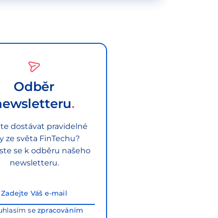
Odběr
newsletteru
te dostávat pravidelné
py ze světa FinTechu?
aste se k odběru našeho
newsletteru.
uhlasím se
zpracováním