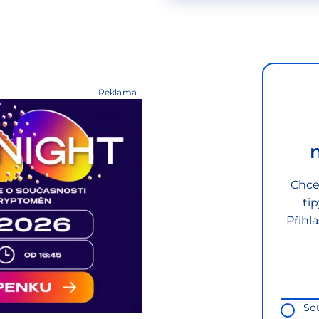
Reklama
Chce
ti
Přihl
So