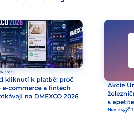
eklama
d kliknutí k platbě: proč
Akcie Un
e e-commerce a fintech
železni
otkávají na DMEXCO 2026
s apeti
Novinky
R