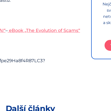
astu:
Nejč
sv
net
a sk
I“⁠
–
⁠eBook „The Evolution of Scams“⁠
Oxfpe29Ha8f4R87LC3?
Další články