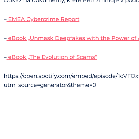
Odkaz na dokumenty, které Petr zmiňuje v podc
–
⁠EMEA Cybercrime Report⁠
–
⁠eBook „Unmask Deepfakes with the Power of A
–
⁠eBook „The Evolution of Scams“⁠
https://open.spotify.com/embed/episode/1cVF
utm_source=generator&theme=0