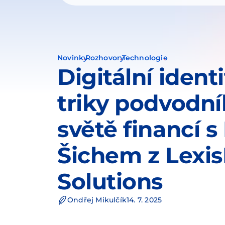
Novinky
Rozhovory
Technologie
Digitální ident
triky podvodní
světě financí 
Šichem z Lexis
Solutions
Ondřej Mikulčík
14. 7. 2025