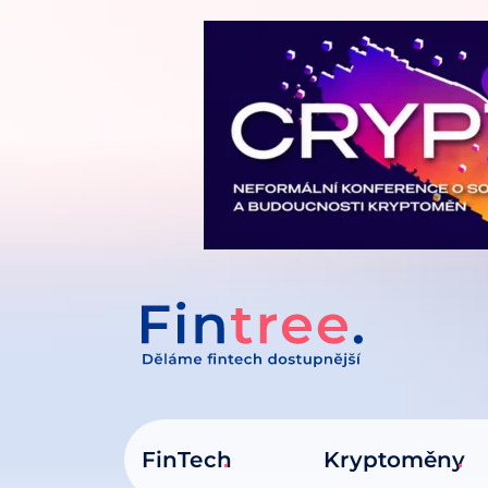
IT NA OBSAH
FinTech
Kryptoměny