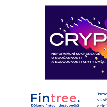
Jsme
v kaž
a tip