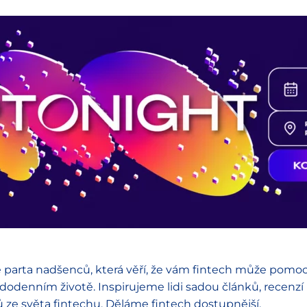
 parta nadšenců, která věří, že vám fintech může pomoc
dodenním životě. Inspirujeme lidi sadou článků, recenzí
ů ze světa fintechu. Děláme fintech dostupnější.