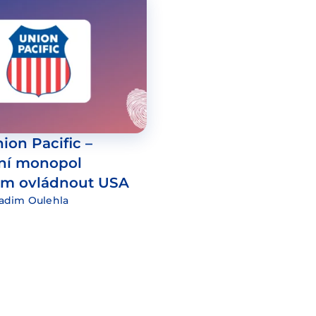
ion Pacific –
ční monopol
tem ovládnout USA
adim Oulehla