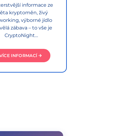
erstvější informace ze
ěta kryptoměn, živý
working, výborné jídlo
vělá zábava – to vše je
CryptoNight…
VÍCE INFORMACÍ