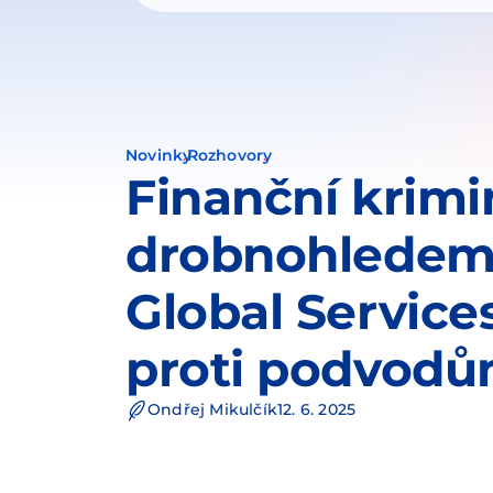
Novinky
Rozhovory
Finanční krimi
drobnohledem
Global Service
proti podvod
Ondřej Mikulčík
12. 6. 2025