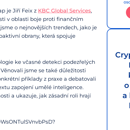
os
je Jiří Feix z
KBC Global Services
,
ti v oblasti boje proti finančním
jsme o nejnovějších trendech, jako je
oaktivní obrany, která spojuje
Cry
nologie ke včasné detekci podezřelých
 Věnovali jsme se také důležitosti
onkrétní příklady z praxe a debatovali
o
xtu zapojení umělé inteligence.
a
ti a ukazuje, jak zásadní roli hrají
ss9WsONTulSVnvbPsD?