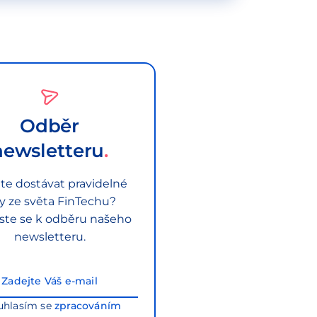
Odběr
newsletteru
te dostávat pravidelné
py ze světa FinTechu?
aste se k odběru našeho
newsletteru.
uhlasím se
zpracováním