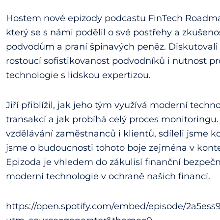
Hostem nové epizody podcastu FinTech Roadmap 
který se s námi podělil o své postřehy a zkušenos
podvodům a praní špinavých peněz. Diskutovali 
rostoucí sofistikovanost podvodníků i nutnost pr
technologie s lidskou expertizou.
Jiří přiblížil, jak jeho tým využívá moderní tech
transakcí a jak probíhá celý proces monitoringu.
vzdělávání zaměstnanců i klientů, sdíleli jsme k
jsme o budoucnosti tohoto boje zejména v konte
Epizoda je vhledem do zákulisí finanční bezpečnos
moderní technologie v ochraně našich financí.
https://open.spotify.com/embed/episode/2a5e