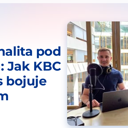
nalita pod
: Jak KBC
s bojuje
ům