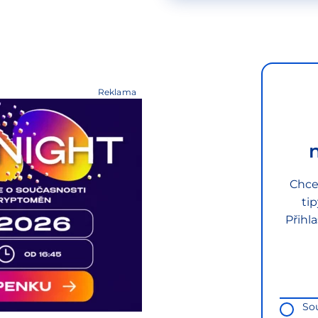
Reklama
Chce
ti
Přihl
So