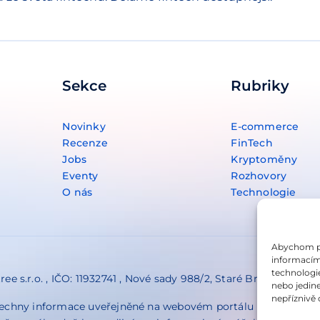
Sekce
Rubriky
Novinky
E-commerce
Recenze
FinTech
Jobs
Kryptoměny
Eventy
Rozhovory
O nás
Technologie
Abychom pos
informacím 
technologi
ree s.r.o. , IČO: 11932741 , Nové sady 988/2, Staré Brno, 602 00
nebo jedin
nepříznivě o
echny informace uveřejněné na webovém portálu
Fintree.cz
j