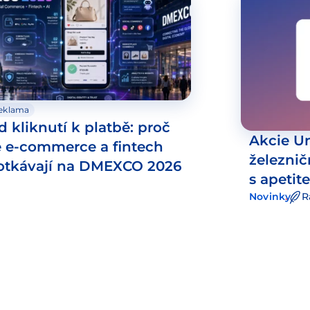
eklama
d kliknutí k platbě: proč
Akcie Un
e e-commerce a fintech
železni
otkávají na DMEXCO 2026
s apeti
Novinky
R