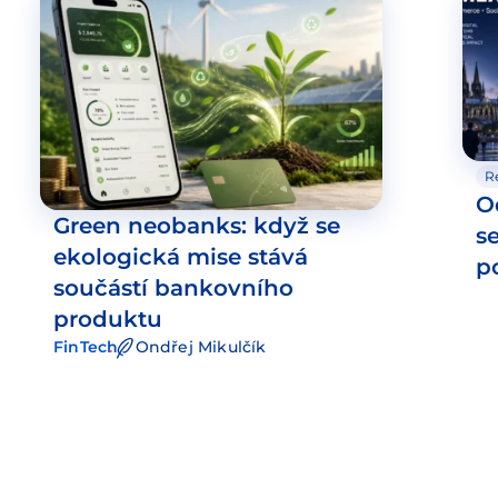
R
O
Green neobanks: když se
s
ekologická mise stává
p
součástí bankovního
produktu
FinTech
Ondřej Mikulčík