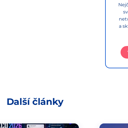
Nejč
sv
net
a sk
Další články