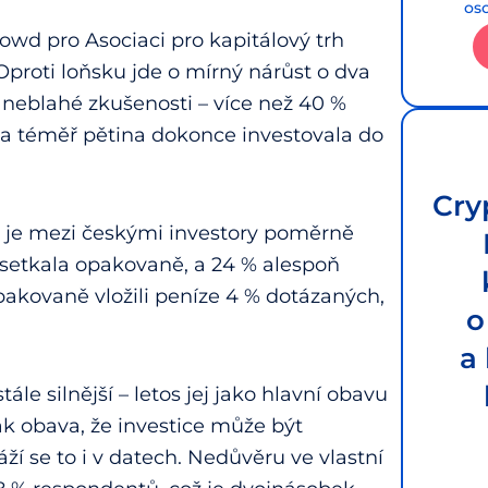
os
owd pro Asociaci pro kapitálový trh
Oproti loňsku jde o mírný nárůst o dva
neblahé zkušenosti – více než 40 %
a téměř pětina dokonce investovala do
Cry
ch je mezi českými investory poměrně
m setkala opakovaně, a 24 % alespoň
akovaně vložili peníze 4 % dotázaných,
o
a
tále silnější – letos jej jako hlavní obavu
pak obava, že investice může být
ží se to i v datech. Nedůvěru ve vlastní