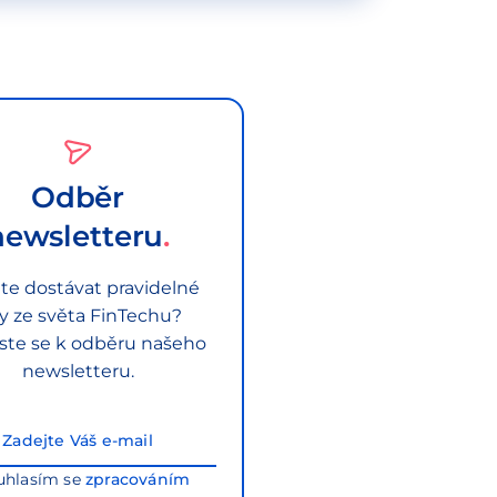
Odběr
newsletteru
te dostávat pravidelné
py ze světa FinTechu?
aste se k odběru našeho
newsletteru.
uhlasím se
zpracováním