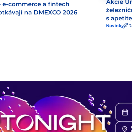
Akcie Un
e e-commerce a fintech
železni
otkávají na DMEXCO 2026
s apeti
Novinky
R