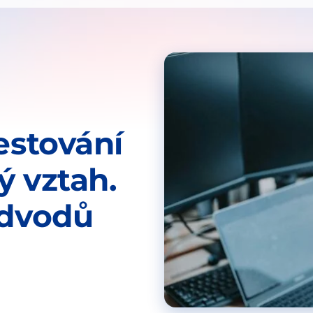
estování
ý vztah.
odvodů