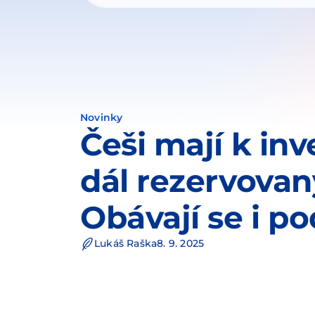
Novinky
Češi mají k inv
dál rezervovan
Obávají se i p
Lukáš Raška
8. 9. 2025