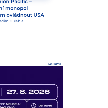
ion Pacific –
ční monopol
tem ovládnout USA
adim Oulehla
Reklama