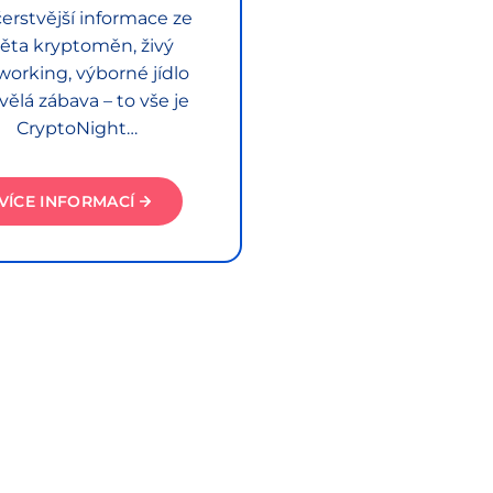
erstvější informace ze
ěta kryptoměn, živý
working, výborné jídlo
vělá zábava – to vše je
CryptoNight…
VÍCE INFORMACÍ