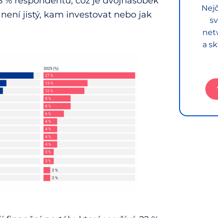
8 % respondentů, což je dvojnásobek
Nejč
i není jistý, kam investovat nebo jak
sv
net
a sk