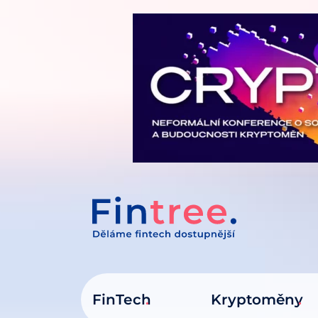
IT NA OBSAH
FinTech
Kryptoměny