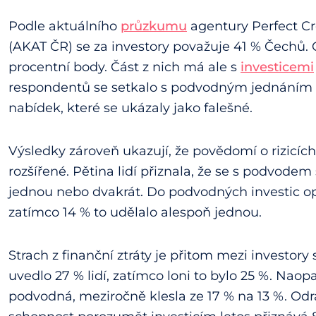
Podle aktuálního
průzkumu
agentury Perfect Cr
(AKAT ČR) se za investory považuje 41 % Čechů. 
procentní body. Část z nich má ale s
investicemi
respondentů se setkalo s podvodným jednáním 
nabídek, které se ukázaly jako falešné.
Výsledky zároveň ukazují, že povědomí o rizicí
rozšířené. Pětina lidí přiznala, že se s podvode
jednou nebo dvakrát. Do podvodných investic op
zatímco 14 % to udělalo alespoň jednou.
Strach z finanční ztráty je přitom mezi investory s
uvedlo 27 % lidí, zatímco loni to bylo 25 %. Nao
podvodná, meziročně klesla ze 17 % na 13 %. Odrá