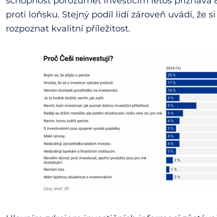
schopnost porozumět investicím letos přiznává 
proti loňsku. Stejný podíl lidí zároveň uvádí, že s
rozpoznat kvalitní příležitost.