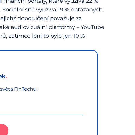
 finanční portály, které využívá 22 %
 Sociální sítě využívá 19 % dotázaných
, jejichž doporučení považuje za
 také audiovizuální platformy – YouTube
ů, zatímco loni to bylo jen 10 %.
ek
 světa FinTechu!