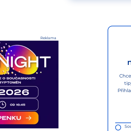
Reklama
Chce
ti
Přihl
So