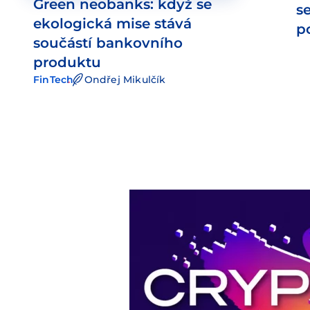
Green neobanks: když se
s
ekologická mise stává
p
součástí bankovního
produktu
FinTech
Ondřej Mikulčík