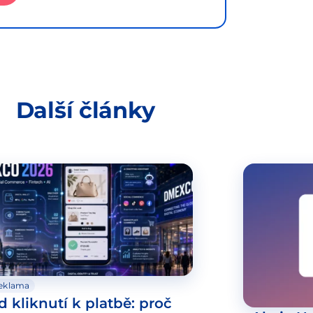
Další články
eklama
d kliknutí k platbě: proč