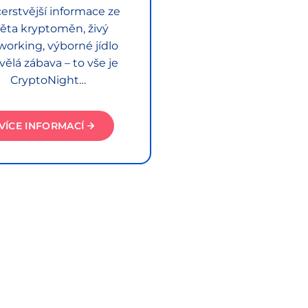
erstvější informace ze
ěta kryptoměn, živý
working, výborné jídlo
vělá zábava – to vše je
CryptoNight…
VÍCE INFORMACÍ