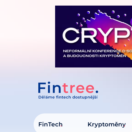
IT NA OBSAH
FinTech
Kryptoměny