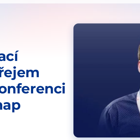
ací
dřejem
onferenci
map