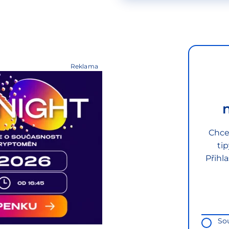
Reklama
Chce
ti
Přihl
So