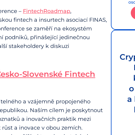
os
ference –
FintechRoadmap
,
kou fintech a insurtech asociací FINAS,
Konference se zaměří na ekosystém
ání podniků, přinášející jedinečnou
alší stakeholdery k diskuzi
Cry
esko-Slovenské Fintech
o
a
ržitelného a vzájemně propojeného
epublikou. Naším cílem je poskytnout
poznatků a inovačních praktik mezi
t růst a inovace v obou zemích.