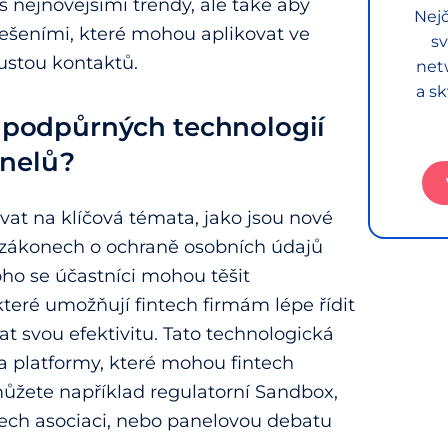
s nejnovějšími trendy, ale také aby
Nejč
řešeními, které mohou aplikovat ve
sv
ustou kontaktů.
net
a sk
a podpůrných technologií
anelů?
at na klíčová témata, jako jsou nové
v zákonech o ochraně osobních údajů
oho se účastníci mohou těšit
teré umožňují fintech firmám lépe řídit
at svou efektivitu. Tato technologická
a platformy, které mohou fintech
e můžete například regulatorní Sandbox,
tech asociaci, nebo panelovou debatu