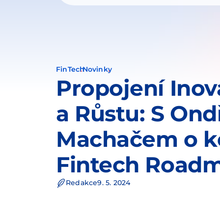
FinTech
Novinky
Propojení Inov
a Růstu: S On
Machačem o k
Fintech Road
Redakce
9. 5. 2024