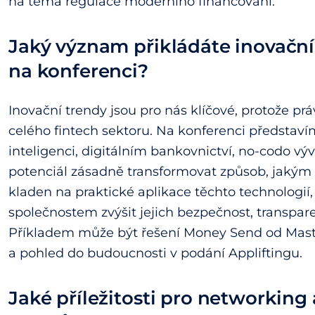
na téma regulace moderního financování.
Jaký význam přikládáte inovač
na konferenci?
Inovační trendy jsou pro nás klíčové, protože 
celého fintech sektoru. Na konferenci představ
inteligenci, digitálním bankovnictví, no-codo výv
potenciál zásadně transformovat způsob, jakým l
kladen na praktické aplikace těchto technologií
společnostem zvýšit jejich bezpečnost, transpare
Příkladem může být řešení Money Send od Mast
a pohled do budoucnosti v podání Appliftingu.
Jaké příležitosti pro networking