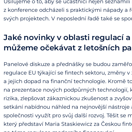
Usilujeme o to, aby se účastníci nejen seznámili 
z konference odcházeli s praktickými nápady a 
svých projektech. V neposlední řadě také se spo
Jaké novinky v oblasti regulací 
můžeme očekávat z letošních p
Panelové diskuze a přednášky se budou zaměřov
regulace EU týkající se fintech sektoru, změny 
a jejich dopad na finanční technologie. Kromě t
na prezentace nových podpůrných technologií, k
rizika, zlepšovat zákaznickou zkušenost a zvyšov
setkání nabídnou náhled na nejnovější nástroje 
společnosti využít pro svůj další rozvoj. Těšit s
který představí Maria Staskiewicz za Českou fin