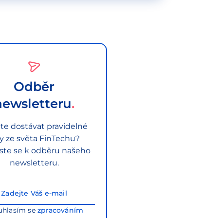
Odběr
newsletteru
te dostávat pravidelné
py ze světa FinTechu?
aste se k odběru našeho
newsletteru.
uhlasím se
zpracováním