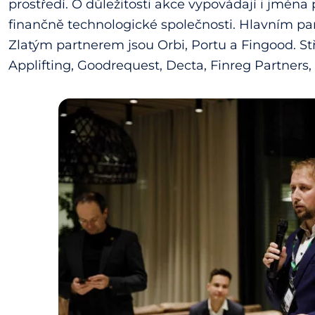
prostředí. O důležitosti akce vypovádají i jména
finančně technologické společnosti. Hlavním pa
Zlatým partnerem jsou Orbi, Portu a Fingood. St
Applifting, Goodrequest, Decta, Finreg Partners,